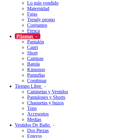
Lo más vendido
Maternidad
Fajas
Trendy promo
Conjuntos
Fresca
Pijamas
Pantalón
Capri
Short
Camisas
Batola
Kimonos
Pantuflas
Combinar
Tiempo Libre
Camisetas y Vestidos
Pantalones y Shorts
Chaquetas y buzos
Tops
Accesorios
Medias
Vestidos De Baño
Dos Piezas
Enteros