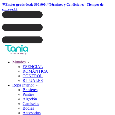
💜Envíos gratis desde $99.900. *Términos y Condiciones - Tiempos de
entrega >>
Mundos
ESENCIAL
ROMÁNTICA
CONTROL
RITUALES
Ropa Interior
Brasieres
Panties
Algodón
Camisetas
Bodies
Accesorios