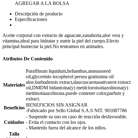
AGREGAR A LA BOLSA
Descripción de producto
Especificaciones
Aceite corporal con extracto de aguacate,zanahoria,aloe vera y
vitamina,ideal para hidratar y nutrir la piel del cuerpo.Efecto
principal humectar la piel.No testeamos en animales.
Atributos De Contenido
Paraffinum liquidum,helianthus,annuusseed
oil,glycerinto tocopherol persea gratissima oil
aloe,barbadensis extract,daucuscarotasativarrot extract
Materiales
oil,DMDM hidantoina(y) metilcloroisotiazolinona(y)
metitisotiaazolinona.puede contener color,parfum y
extract.
BENEFICIOS SIN ASIGNAR
Beneficios
-Fabricado por Sello Global S.A.S NIT. 901087786
- Suspende su uso en caso de reacción desfavorable.
Cuidados
- Evita el contacto con los ojos.
- Mantenlo fuera del alcance de los niños.
Talla
-