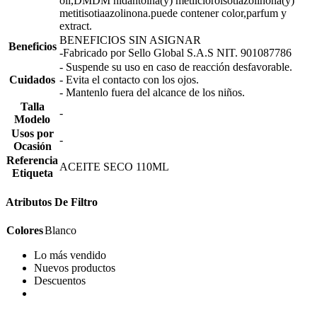
oil,DMDM hidantoina(y) metilcloroisotiazolinona(y)
metitisotiaazolinona.puede contener color,parfum y
extract.
BENEFICIOS SIN ASIGNAR
Beneficios
-Fabricado por Sello Global S.A.S NIT. 901087786
- Suspende su uso en caso de reacción desfavorable.
Cuidados
- Evita el contacto con los ojos.
- Mantenlo fuera del alcance de los niños.
Talla
-
Modelo
Usos por
-
Ocasión
Referencia
ACEITE SECO 110ML
Etiqueta
Atributos De Filtro
Colores
Blanco
Lo más vendido
Nuevos productos
Descuentos