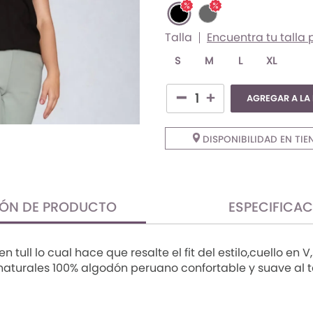
Talla
Encuentra tu talla 
S
M
L
XL
AGREGAR A LA
DISPONIBILIDAD EN TIE
IÓN DE PRODUCTO
ESPECIFICA
tull lo cual hace que resalte el fit del estilo,cuello en V
 naturales 100% algodón peruano confortable y suave al 