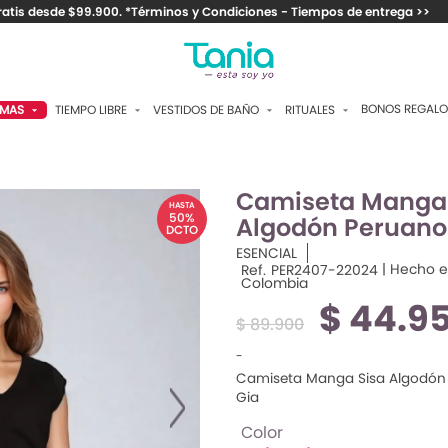
ratis desde $99.900. *Términos y Condiciones - Tiempos de entrega >>
BONOS REGALO
TIEMPO LIBRE
VESTIDOS DE BAÑO
RITUALES
AMAS
FRAGANCIAS PARA EL
DOS PIEZAS
CAMISETAS Y VESTIDOS
ANTALÓN
AMBIENTE
ENTEROS
PANTALONES Y SHORTS
APRI
Camiseta Manga 
ANTIBACTERIALES Y
HASTA
JABONES
50%
Algodón Peruano
CONTROL
CHAQUETAS Y BUZOS
HORT
DCTO
ESENCIAL
SPLASH
PAREOS
TOPS
AMISAS
| Hecho 
Ref.
PER2407-22024
Colombia
CREMAS
ACCESORIOS
ACCESORIOS
ATOLA
$ 44.9
$ 89.900
MAQUILLAJE
MEDIAS
IMONOS
-
ACCESORIOS
ANTUFLAS
Camiseta Manga Sisa Algodón
Gia
OMBINAR
Color