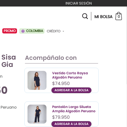
INICIAR SESIÓN
MI BOLSA
0
COLOMBIA
PROMO
CRÉDITO
ABONAR A MI CRÉDITO
Sisa
Acompáñalo con
 Gia
Vestido Corto Raysa
en
Algodón Peruano
$74.950
50
AGREGAR A LA BOLSA
Color
Talla
S
Pantalón Largo Silueta
 Peruano
M
Amplia Algodón Peruano
Illa
$79.950
L
AGREGAR A LA BOLSA
XL