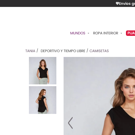
💜Envíos g
MUNDOS
ROPA INTERIOR
PIJ
ESENCIAL
BRASIERES
P
TANIA
DEPORTIVO Y TIEMPO LIBRE
CAMISETAS
ROMÁNTICA
PANTIES
C
CONTROL
ALGODÓN
S
RITUALES
CAMISETAS
C
BODIES
B
ACCESORIOS
K
LO MÁS VENDIDO
P
MATERNIDAD
C
FAJAS