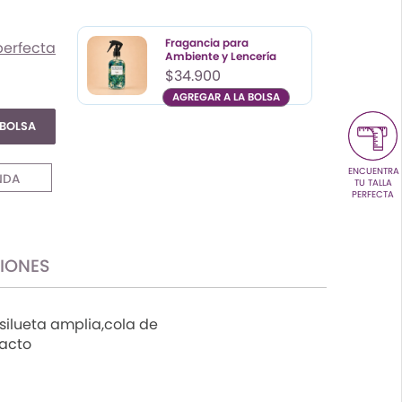
Color
Talla
S
Fragancia para
perfecta
M
Ambiente y Lencería
$34.900
L
AGREGAR A LA BOLSA
 BOLSA
Color
Talla
UN
ENCUENTRA
NDA
TU TALLA
PERFECTA
CIONES
,silueta amplia,cola de
tacto