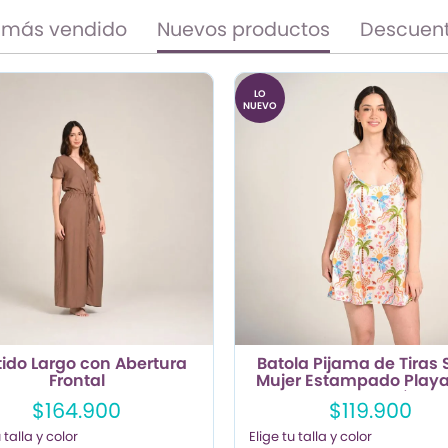
 más vendido
Nuevos productos
Descuen
LO
NUEVO
tido Largo con Abertura
Batola Pijama de Tiras 
Frontal
Mujer Estampado Play
Fondo París.
$164.900
$119.900