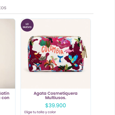
tos
LO
NUEVO
Satín
Agata Cosmetiquera
a con
Multiusos.
$39.900