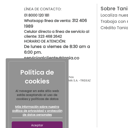
Sobre Tan
LÍNEA DE CONTACTO:
Localiza nues
01 8000 120 181
312 406
Whatsapp línea de venta:
Trabaja con 
1989
Crédito Tani
Celular directo a línea de servicio al
cliente: 323 468 2642
HORARIO DE ATENCIÓN:
De lunes a viernes de 8:30 am a
6:00 pm.
servicioalcliente@tania.co
Política de
© 2021 por Tania Todos los derechos
cookies
Reservados
TIENDAS DE ROPA INTIMA S.A. -TRIDEAZ
S.A. Nit 890.901.218-4
Al navegar en este sitio web
estás aceptando el uso de
cookies y políticas de datos
Más información sobre nuestra
política de privacidad y protección
de datos personales
Aceptar