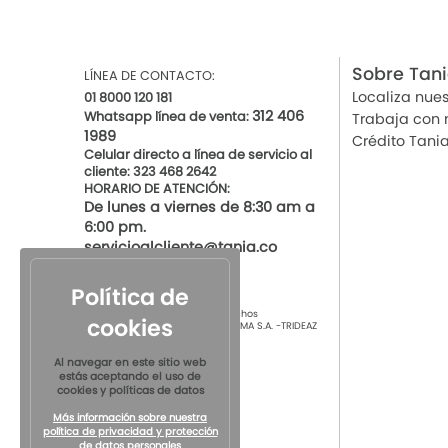
Sobre Tan
LÍNEA DE CONTACTO:
Localiza nues
01 8000 120 181
312 406
Whatsapp línea de venta:
Trabaja con 
1989
Crédito Tani
Celular directo a línea de servicio al
cliente: 323 468 2642
HORARIO DE ATENCIÓN:
De lunes a viernes de 8:30 am a
6:00 pm.
servicioalcliente@tania.co
Política de
© 2021 por Tania Todos los derechos
cookies
Reservados
TIENDAS DE ROPA INTIMA S.A. -TRIDEAZ
S.A. Nit 890.901.218-4
Al navegar en este sitio web
estás aceptando el uso de
cookies y políticas de datos
Más información sobre nuestra
política de privacidad y protección
de datos personales