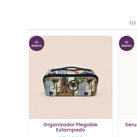
Lo
LO
LO
NUEVO
NUEVO
Organizador Plegable
Seru
Estampado