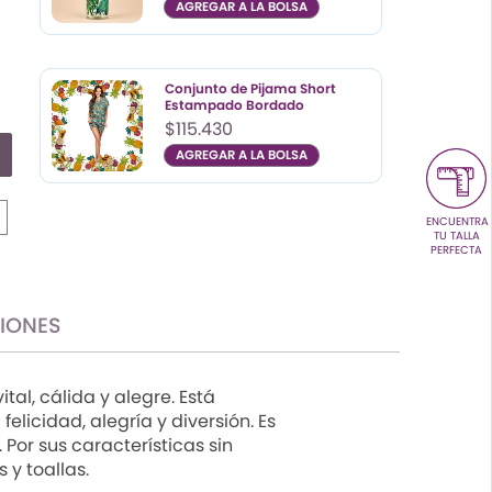
AGREGAR A LA BOLSA
Color
Talla
UN
Conjunto de Pijama Short
Estampado Bordado
$115.430
AGREGAR A LA BOLSA
Color
Talla
ENCUENTRA
S
TU TALLA
M
PERFECTA
L
XL
CIONES
al, cálida y alegre. Está
licidad, alegría y diversión. Es
Por sus características sin
y toallas.