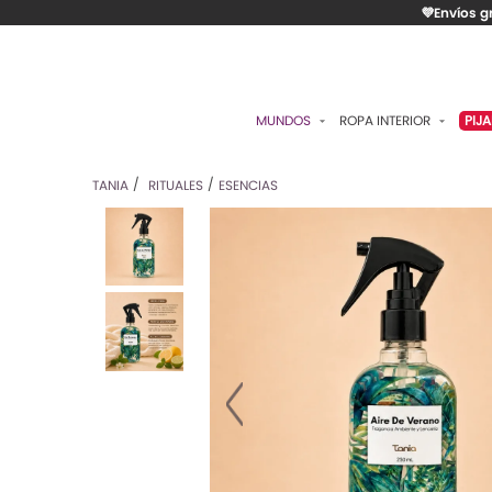
💜Envíos g
MUNDOS
ROPA INTERIOR
PIJ
ESENCIAL
BRASIERES
P
TANIA
RITUALES
ESENCIAS
ROMÁNTICA
PANTIES
C
CONTROL
ALGODÓN
S
RITUALES
CAMISETAS
C
BODIES
B
ACCESORIOS
K
LO MÁS VENDIDO
P
MATERNIDAD
C
FAJAS