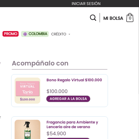
INICIAR SESIÓN
MI BOLSA
0
COLOMBIA
PROMO
CRÉDITO
ABONAR A MI CRÉDITO
e
Acompáñalo con
Bono Regalo Virtual $100.000
n
$100.000
AGREGAR A LA BOLSA
r
Color
Talla
UN
Fragancia para Ambiente y
Lencería aire de verano
$54.900