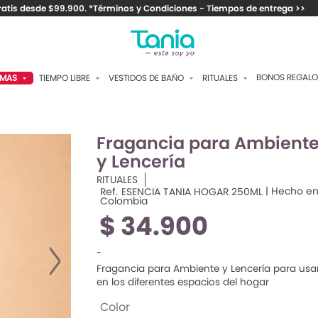
ratis desde $99.900. *Términos y Condiciones - Tiempos de entrega >>
BONOS REGALO
TIEMPO LIBRE
VESTIDOS DE BAÑO
RITUALES
AMAS
FRAGANCIAS PARA EL
DOS PIEZAS
CAMISETAS Y VESTIDOS
ANTALÓN
AMBIENTE
ENTEROS
PANTALONES Y SHORTS
APRI
Fragancia para Ambient
ANTIBACTERIALES Y
JABONES
y Lencería
CONTROL
CHAQUETAS Y BUZOS
HORT
RITUALES
SPLASH
PAREOS
TOPS
AMISAS
| Hecho e
Ref.
ESENCIA TANIA HOGAR 250ML
Colombia
CREMAS
ACCESORIOS
ACCESORIOS
ATOLA
Por:
$ 34.900
MAQUILLAJE
MEDIAS
IMONOS
-
ACCESORIOS
ANTUFLAS
Fragancia para Ambiente y Lencería para usa
en los diferentes espacios del hogar
OMBINAR
Color