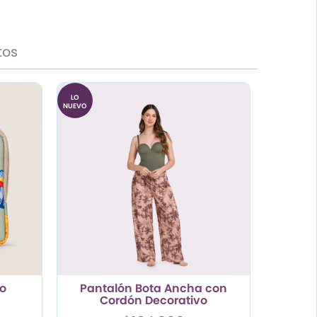
tos
LO
NUEVO
do
Pantalón Bota Ancha con
Cordón Decorativo