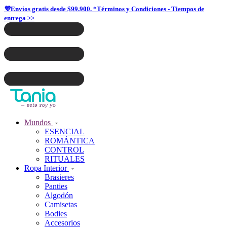
💜Envíos gratis desde $99.900. *Términos y Condiciones - Tiempos de
entrega >>
Mundos
ESENCIAL
ROMÁNTICA
CONTROL
RITUALES
Ropa Interior
Brasieres
Panties
Algodón
Camisetas
Bodies
Accesorios