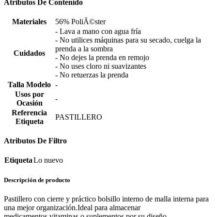
Atributos De Contenido
Materiales
56% PoliÃ©ster
- Lava a mano con agua fría
- No utilices máquinas para su secado, cuelga la
prenda a la sombra
Cuidados
- No dejes la prenda en remojo
- No uses cloro ni suavizantes
- No retuerzas la prenda
Talla Modelo
-
Usos por
-
Ocasión
Referencia
PASTILLERO
Etiqueta
Atributos De Filtro
Etiqueta
Lo nuevo
Descripción de producto
Pastillero con cierre y práctico bolsillo interno de malla interna para
una mejor organización.Ideal para almacenar
medicamentos,vitaminas o suplementos,por su diseño