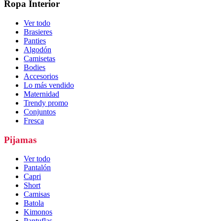
Ropa Interior
Ver todo
Brasieres
Panties
Algodón
Camisetas
Bodies
Accesorios
Lo más vendido
Maternidad
Trendy promo
Conjuntos
Fresca
Pijamas
Ver todo
Pantalón
Capri
Short
Camisas
Batola
Kimonos
Pantuflas