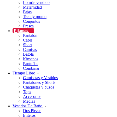
Lo más vendido
Maternidad
Fajas
Trendy promo
Conjuntos
Fresca
Pijamas
Pantalón
Capri
Short
Camisas
Batola
Kimonos
Pantuflas
Combinar
Tiempo Libre
Camisetas y Vestidos
Pantalones y Shorts
Chaquetas y buzos
Tops
Accesorios
Medias
Vestidos De Baño
Dos Piezas
Enteros