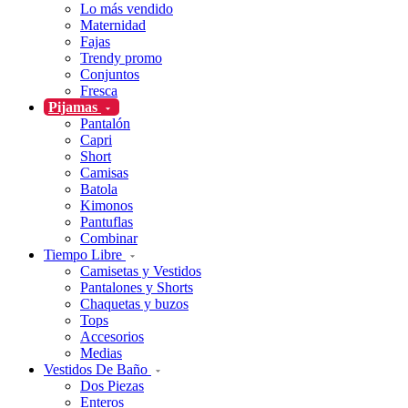
Lo más vendido
Maternidad
Fajas
Trendy promo
Conjuntos
Fresca
Pijamas
Pantalón
Capri
Short
Camisas
Batola
Kimonos
Pantuflas
Combinar
Tiempo Libre
Camisetas y Vestidos
Pantalones y Shorts
Chaquetas y buzos
Tops
Accesorios
Medias
Vestidos De Baño
Dos Piezas
Enteros