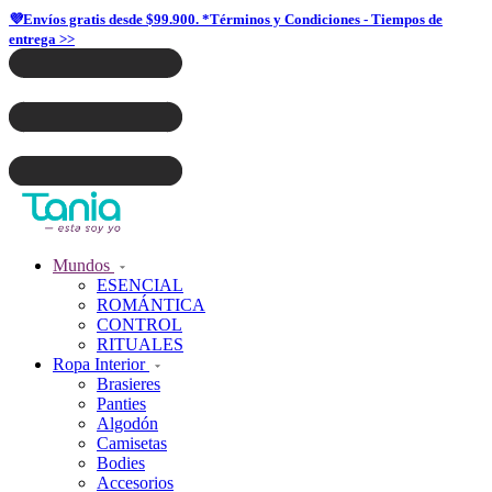
💜Envíos gratis desde $99.900. *Términos y Condiciones - Tiempos de
entrega >>
Mundos
ESENCIAL
ROMÁNTICA
CONTROL
RITUALES
Ropa Interior
Brasieres
Panties
Algodón
Camisetas
Bodies
Accesorios