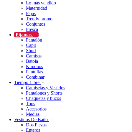
Lo más vendido
Maternidad
Fajas
Trendy promo
Conjuntos
Fresca
Pijamas
Pantalón
Capri
Short
Camisas
Batola
Kimonos
Pantuflas
Combinar
Tiempo Libre
Camisetas y Vestidos
Pantalones y Shorts
Chaquetas y buzos
Tops
Accesorios
Medias
Vestidos De Baño
Dos Piezas
Enteros