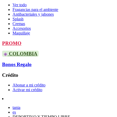
Ver todo
Fragancias para el ambiente
Antibacteriales y jabones
Splash
Cremas
Accesorios
Maquillaje
PROMO
COLOMBIA
Bonos Regalo
Crédito
Abonar a mi crédito
Activar mi crédito
tania
es
DEPORTIVO Y TIEMPO LIBRE