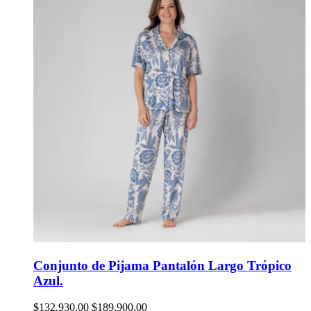
Conjunto de Pijama Pantalón Largo Trópico
Azul.
$132.930,00
$189.900,00