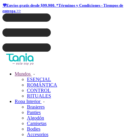
💜Envíos gratis desde $99.900. *Términos y Condiciones - Tiempos de
entrega >>
Mundos
ESENCIAL
ROMÁNTICA
CONTROL
RITUALES
Ropa Interior
Brasieres
Panties
Algodón
Camisetas
Bodies
Accesorios