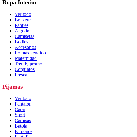
Ropa Interior
Ver todo
Brasieres
Panties
Algodón
Camisetas
Bodies
Accesorios
Lo más vendido
Maternidad
Trendy promo
Conjuntos
Fresca
Pijamas
Ver todo
Pantalón
Capri
Short
Camisas
Batola
Kimonos
Pantuflas