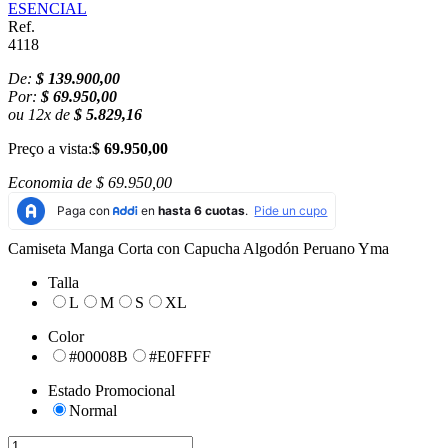
ESENCIAL
Ref.
4118
De:
$ 139.900,00
Por:
$ 69.950,00
ou
12
x
de
$ 5.829,16
Preço a vista:
$ 69.950,00
Economia de
$ 69.950,00
Camiseta Manga Corta con Capucha Algodón Peruano Yma
Talla
L
M
S
XL
Color
#00008B
#E0FFFF
Estado Promocional
Normal