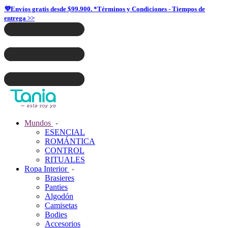
💜Envíos gratis desde $99.900. *Términos y Condiciones - Tiempos de
entrega >>
Mundos
ESENCIAL
ROMÁNTICA
CONTROL
RITUALES
Ropa Interior
Brasieres
Panties
Algodón
Camisetas
Bodies
Accesorios