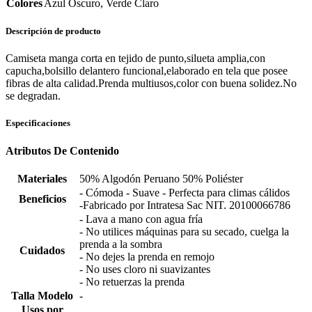
Colores
Azul Oscuro, Verde Claro
Descripción de producto
Camiseta manga corta en tejido de punto,silueta amplia,con
capucha,bolsillo delantero funcional,elaborado en tela que posee
fibras de alta calidad.Prenda multiusos,color con buena solidez.No
se degradan.
Especificaciones
Atributos De Contenido
Materiales
50% Algodón Peruano 50% Poliéster
- Cómoda - Suave - Perfecta para climas cálidos
Beneficios
-Fabricado por Intratesa Sac NIT. 20100066786
- Lava a mano con agua fría
- No utilices máquinas para su secado, cuelga la
prenda a la sombra
Cuidados
- No dejes la prenda en remojo
- No uses cloro ni suavizantes
- No retuerzas la prenda
Talla Modelo
-
Usos por