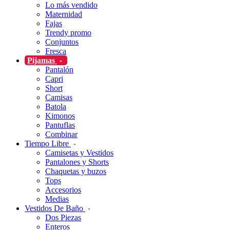
Lo más vendido
Maternidad
Fajas
Trendy promo
Conjuntos
Fresca
Pijamas
Pantalón
Capri
Short
Camisas
Batola
Kimonos
Pantuflas
Combinar
Tiempo Libre
Camisetas y Vestidos
Pantalones y Shorts
Chaquetas y buzos
Tops
Accesorios
Medias
Vestidos De Baño
Dos Piezas
Enteros