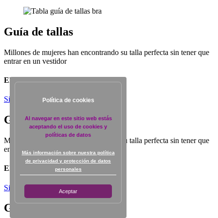
Guía de tallas
Millones de mujeres han encontrando su talla perfecta sin tener que
entrar en un vestidor
Elige el tipo de prenda
Siguiente
Política de cookies
Guía de tallas
Al navegar en este sitio web estás
aceptando el uso de cookies y
políticas de datos
Millones de mujeres han encontrando su talla perfecta sin tener que
entrar en un vestidor
Más información sobre nuestra política
de privacidad y protección de datos
Elige el tipo de prenda
personales
Siguiente
Aceptar
Guía de tallas