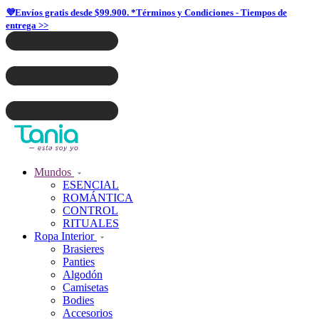
💜Envíos gratis desde $99.900. *Términos y Condiciones - Tiempos de
entrega >>
Mundos
ESENCIAL
ROMÁNTICA
CONTROL
RITUALES
Ropa Interior
Brasieres
Panties
Algodón
Camisetas
Bodies
Accesorios