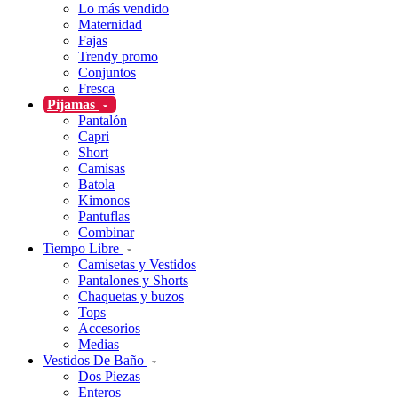
Lo más vendido
Maternidad
Fajas
Trendy promo
Conjuntos
Fresca
Pijamas
Pantalón
Capri
Short
Camisas
Batola
Kimonos
Pantuflas
Combinar
Tiempo Libre
Camisetas y Vestidos
Pantalones y Shorts
Chaquetas y buzos
Tops
Accesorios
Medias
Vestidos De Baño
Dos Piezas
Enteros