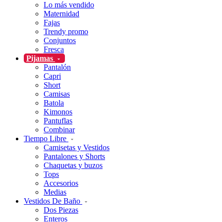
Lo más vendido
Maternidad
Fajas
Trendy promo
Conjuntos
Fresca
Pijamas
Pantalón
Capri
Short
Camisas
Batola
Kimonos
Pantuflas
Combinar
Tiempo Libre
Camisetas y Vestidos
Pantalones y Shorts
Chaquetas y buzos
Tops
Accesorios
Medias
Vestidos De Baño
Dos Piezas
Enteros