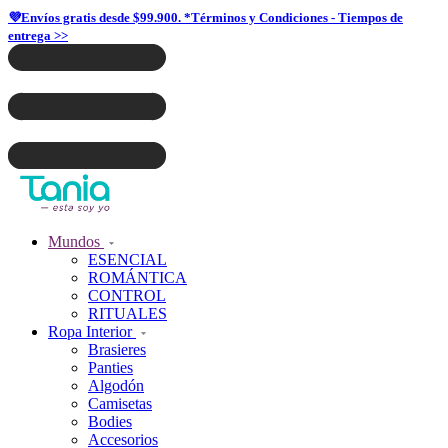
💜Envíos gratis desde $99.900. *Términos y Condiciones - Tiempos de
entrega >>
Mundos
ESENCIAL
ROMÁNTICA
CONTROL
RITUALES
Ropa Interior
Brasieres
Panties
Algodón
Camisetas
Bodies
Accesorios