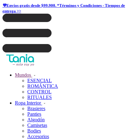
💜Envíos gratis desde $99.900. *Términos y Condiciones - Tiempos de
entrega >>
Mundos
ESENCIAL
ROMÁNTICA
CONTROL
RITUALES
Ropa Interior
Brasieres
Panties
Algodón
Camisetas
Bodies
Accesorios