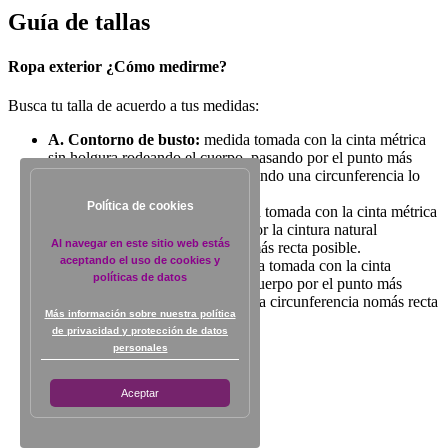
Guía de tallas
Ropa exterior ¿Cómo medirme?
Busca tu talla de acuerdo a tus medidas:
A. Contorno de busto:
medida tomada con la cinta métrica
sin holgura rodeando el cuerpo, pasando por el punto más
saliente del busto y espalda formando una circunferencia lo
más recta posible.
Política de cookies
B. Contorno de cintura:
medida tomada con la cinta métrica
sin holgura rodeando el cuerpo por la cintura natural
Al navegar en este sitio web estás
formando una circunferencia lo más recta posible.
aceptando el uso de cookies y
C. Contorno de caderas:
medida tomada con la cinta
políticas de datos
métrica sin holgura rodeando el cuerpo por el punto más
saliente de la cadera formando una circunferencia nomás recta
Más información sobre nuestra política
posible.
de privacidad y protección de datos
personales
Aceptar