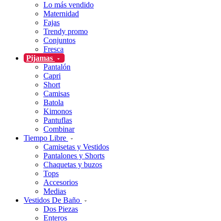
Lo más vendido
Maternidad
Fajas
Trendy promo
Conjuntos
Fresca
Pijamas
Pantalón
Capri
Short
Camisas
Batola
Kimonos
Pantuflas
Combinar
Tiempo Libre
Camisetas y Vestidos
Pantalones y Shorts
Chaquetas y buzos
Tops
Accesorios
Medias
Vestidos De Baño
Dos Piezas
Enteros