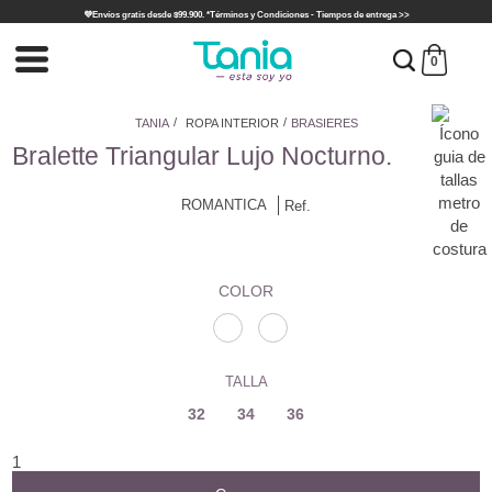
💜Envíos gratis desde $99.900. *Términos y Condiciones - Tiempos de entrega >>
0
TANIA
ROPA INTERIOR
BRASIERES
Bralette Triangular Lujo Nocturno.
ROMANTICA
Ref.
Por:
$ 31.960,00
DE:
$ 79.900,00
COLOR
TALLA
32
34
36