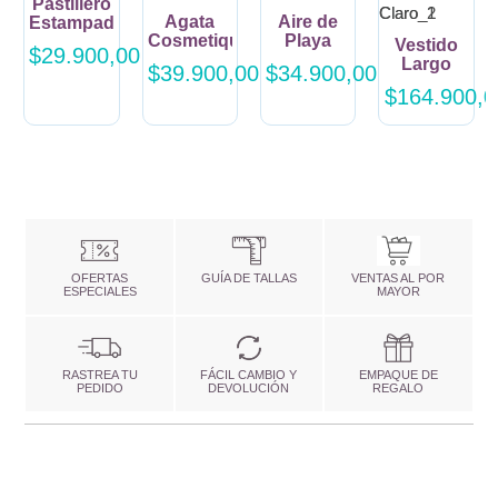
Pastillero
Agata
Aire de
Estampado
Cosmetiquera
Playa
Vestido
$29.900,00
Multiusos.
Ambientador
Largo
$39.900,00
$34.900,00
de Hogar
con
$164.900,0
y
Abertura
Lencería
Frontal
OFERTAS
GUÍA DE TALLAS
VENTAS AL POR
ESPECIALES
MAYOR
RASTREA TU
FÁCIL CAMBIO Y
EMPAQUE DE
PEDIDO
DEVOLUCIÓN
REGALO