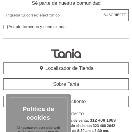
Sé parte de nuestra comunidad
Acepto términos y condiciones
Localizador de Tienda
Sobre Tania
Servicio al cliente
Política de
LÍNEA DE CONTACTO:
cookies
312 406 1989
01 8000 120 181
| Whatsapp línea de venta:
| Celular directo a línea de servicio al cliente: 323 468 2642
Al navegar en este sitio web
| Atención de lunes a viernes de 8:30 am a 6:30 pm.
estás aceptando el uso de