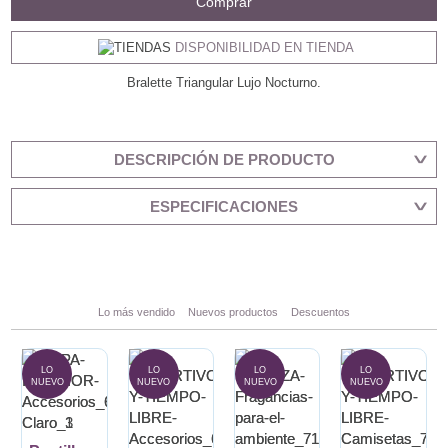
Comprar
DISPONIBILIDAD EN TIENDA
Bralette Triangular Lujo Nocturno.
DESCRIPCIÓN DE PRODUCTO
ESPECIFICACIONES
Lo más vendido
Nuevos productos
Descuentos
LO
LO
LO
LO
NUEVO
NUEVO
NUEVO
NUEVO