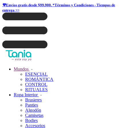
💜Envíos gratis desde $99.900. *Términos y Condiciones - Tiempos de
entrega >>
Mundos
ESENCIAL
ROMÁNTICA
CONTROL
RITUALES
Ropa Interior
Brasieres
Panties
Algodón
Camisetas
Bodies
Accesorios