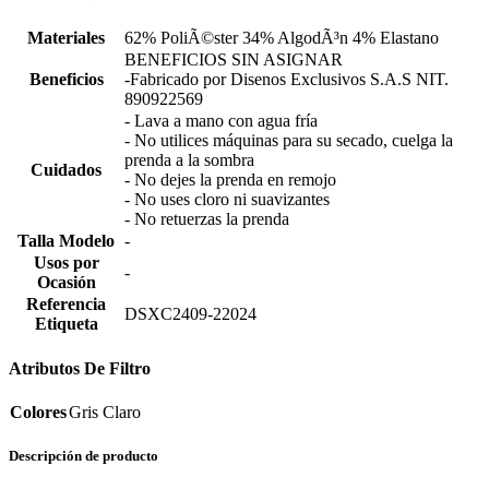
Materiales
62% PoliÃ©ster 34% AlgodÃ³n 4% Elastano
BENEFICIOS SIN ASIGNAR
Beneficios
-Fabricado por Disenos Exclusivos S.A.S NIT.
890922569
- Lava a mano con agua fría
- No utilices máquinas para su secado, cuelga la
prenda a la sombra
Cuidados
- No dejes la prenda en remojo
- No uses cloro ni suavizantes
- No retuerzas la prenda
Talla Modelo
-
Usos por
-
Ocasión
Referencia
DSXC2409-22024
Etiqueta
Atributos De Filtro
Colores
Gris Claro
Descripción de producto