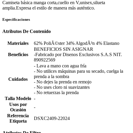
Camiseta básica manga corta,cuello en V,unisex,silueta
amplia.Expresa el estilo de manera más auténtico.
Especificaciones
Atributos De Contenido
Materiales
62% PoliÃ©ster 34% AlgodÃ³n 4% Elastano
BENEFICIOS SIN ASIGNAR
Beneficios
-Fabricado por Disenos Exclusivos S.A.S NIT.
890922569
- Lava a mano con agua fría
- No utilices máquinas para su secado, cuelga la
prenda a la sombra
Cuidados
- No dejes la prenda en remojo
- No uses cloro ni suavizantes
- No retuerzas la prenda
Talla Modelo
-
Usos por
-
Ocasión
Referencia
DSXC2409-22024
Etiqueta
Atributos De Filtro