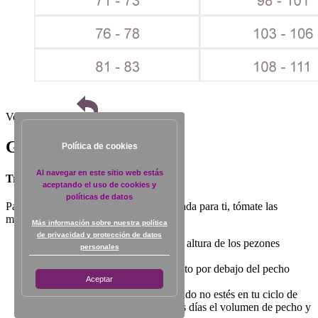
Volver al inicio
Guía de tallas
Política de cookies
Al navegar en este sitio web estás
Trendy Bra
aceptando el uso de cookies y
políticas de datos
Para elegir la talla de brasier más adecuada para ti, tómate las
medidas de la siguiente manera:
Más información sobre nuestra política
de privacidad y protección de datos
Mide el contorno de tu pecho a la altura de los pezones
personales
(Pecho).
Mide el contorno de tu cuerpo justo por debajo del pecho
Aceptar
(Bajo pecho).
Toma las medidas sin ropa y cuando no estés en tu ciclo de
menstruación porque durante esos días el volumen de pecho y