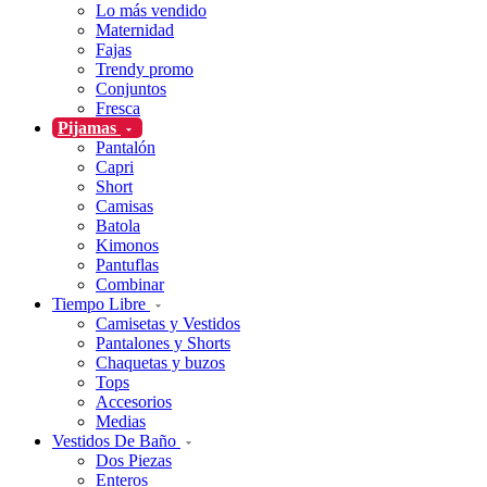
Lo más vendido
Maternidad
Fajas
Trendy promo
Conjuntos
Fresca
Pijamas
Pantalón
Capri
Short
Camisas
Batola
Kimonos
Pantuflas
Combinar
Tiempo Libre
Camisetas y Vestidos
Pantalones y Shorts
Chaquetas y buzos
Tops
Accesorios
Medias
Vestidos De Baño
Dos Piezas
Enteros