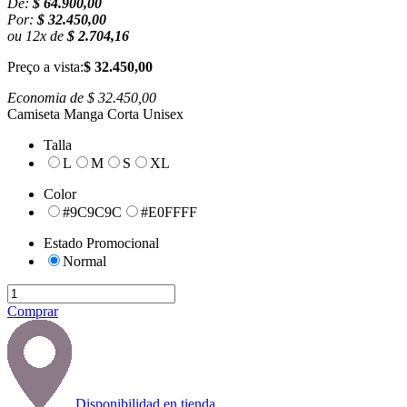
De:
$ 64.900,00
Por:
$ 32.450,00
ou
12
x
de
$ 2.704,16
Preço a vista:
$ 32.450,00
Economia de
$ 32.450,00
Camiseta Manga Corta Unisex
Talla
L
M
S
XL
Color
#9C9C9C
#E0FFFF
Estado Promocional
Normal
Comprar
Disponibilidad en tienda