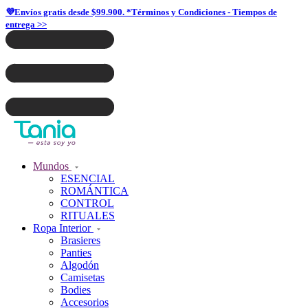
💜Envíos gratis desde $99.900. *Términos y Condiciones - Tiempos de
entrega >>
Mundos
ESENCIAL
ROMÁNTICA
CONTROL
RITUALES
Ropa Interior
Brasieres
Panties
Algodón
Camisetas
Bodies
Accesorios