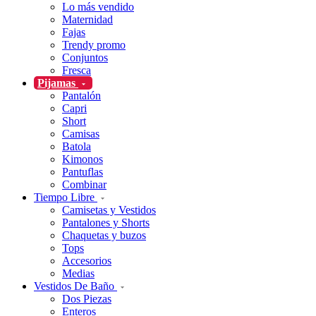
Lo más vendido
Maternidad
Fajas
Trendy promo
Conjuntos
Fresca
Pijamas
Pantalón
Capri
Short
Camisas
Batola
Kimonos
Pantuflas
Combinar
Tiempo Libre
Camisetas y Vestidos
Pantalones y Shorts
Chaquetas y buzos
Tops
Accesorios
Medias
Vestidos De Baño
Dos Piezas
Enteros