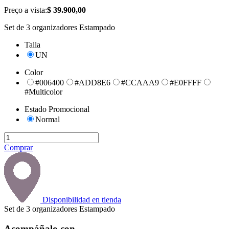
Preço a vista:
$ 39.900,00
Set de 3 organizadores Estampado
Talla
UN
Color
#006400
#ADD8E6
#CCAAA9
#E0FFFF
#Multicolor
Estado Promocional
Normal
Comprar
Disponibilidad en tienda
Set de 3 organizadores Estampado
Acompáñalo con