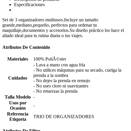
Especificaciones
Set de 3 organizadores multiusos.Incluye un tamaño
grande,mediano,pequeño, perfectos para ordenar tu
maquillaje,documentos y accesorios.Su diseño práctico los hace el
aliado ideal para tu rutina diaria o tus viajes.
Atributos De Contenido
Materiales
100% PoliÃ©ster
- Lava a mano con agua fría
- No utilices máquinas para su secado, cuelga la
prenda a la sombra
Cuidados
- No dejes la prenda en remojo
- No uses cloro ni suavizantes
- No retuerzas la prenda
Talla Modelo
-
Usos por
-
Ocasión
Referencia
TRIO DE ORGANIZADORES
Etiqueta
Atributos De Filtro