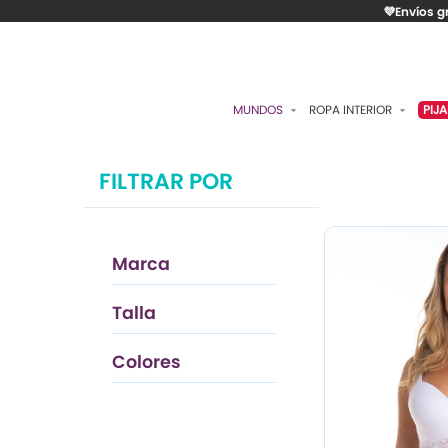
💜Envíos g
MUNDOS
ROPA INTERIOR
PIJ
ESENCIAL
BRASIERES
P
FILTRAR POR
ROMÁNTICA
PANTIES
C
CONTROL
ALGODÓN
S
Marca
RITUALES
CAMISETAS
C
BODIES
B
Talla
ACCESORIOS
K
Colores
LO MÁS VENDIDO
P
MATERNIDAD
C
FAJAS