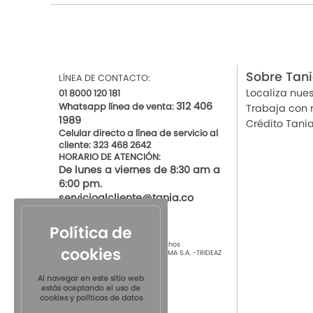
Sobre Tan
LÍNEA DE CONTACTO:
Localiza nues
01 8000 120 181
312 406
Whatsapp línea de venta:
Trabaja con 
1989
Crédito Tani
Celular directo a línea de servicio al
cliente: 323 468 2642
HORARIO DE ATENCIÓN:
De lunes a viernes de 8:30 am a
6:00 pm.
servicioalcliente@tania.co
Política de
© 2021 por Tania Todos los derechos
cookies
Reservados
TIENDAS DE ROPA INTIMA S.A. -TRIDEAZ
S.A. Nit 890.901.218-4
Al navegar en este sitio web
estás aceptando el uso de
cookies y políticas de datos