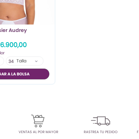
sier Audrey
36.900,00
Talla
34
36
AR A LA BOLSA
38
40
VENTAS AL POR MAYOR
RASTREA TU PEDIDO
F