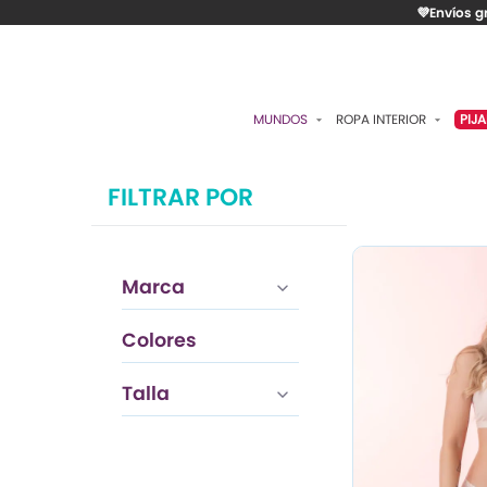
💜Envíos g
MUNDOS
ROPA INTERIOR
PIJ
ESENCIAL
BRASIERES
P
FILTRAR POR
ROMÁNTICA
PANTIES
C
CONTROL
ALGODÓN
S
Marca
RITUALES
CAMISETAS
C
BODIES
B
Colores
ACCESORIOS
K
Azul
Talla
LO MÁS VENDIDO
P
MATERNIDAD
C
FAJAS