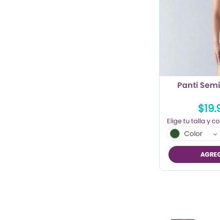
Panti Semi
$19.
Color
AGREG