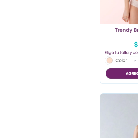
TRENDY PROMO
CONJUNTOS
Trendy B
FRESCA
$
Color
AGREG