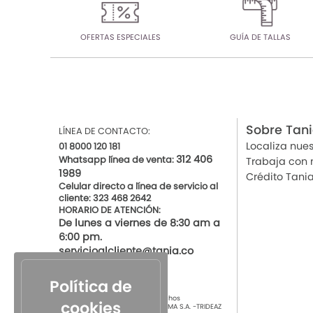
OFERTAS ESPECIALES
GUÍA DE TALLAS
Sobre Tan
LÍNEA DE CONTACTO:
Localiza nues
01 8000 120 181
312 406
Whatsapp línea de venta:
Trabaja con 
1989
Crédito Tani
Celular directo a línea de servicio al
cliente: 323 468 2642
HORARIO DE ATENCIÓN:
De lunes a viernes de 8:30 am a
6:00 pm.
servicioalcliente@tania.co
Política de
© 2021 por Tania Todos los derechos
cookies
Reservados
TIENDAS DE ROPA INTIMA S.A. -TRIDEAZ