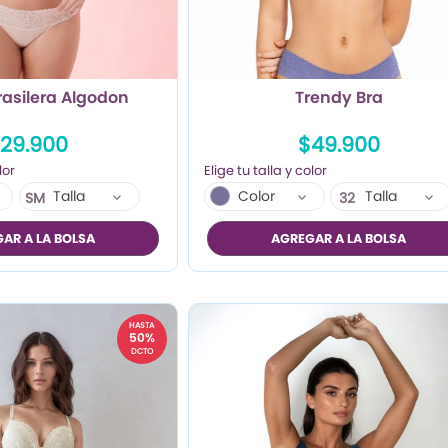
rasilera Algodon
Trendy Bra
29.900
$49.900
Talla
Color
Talla
SM
32
LX
34
AR A LA BOLSA
AGREGAR A LA BOLSA
36
HASTA
50%
DCTO