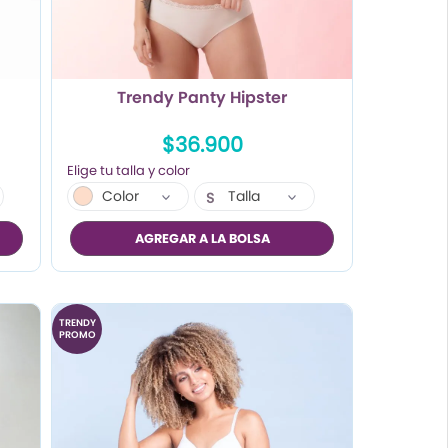
Trendy Panty Hipster
$36.900
Color
Talla
S
M
AGREGAR A LA BOLSA
L
TRENDY
PROMO