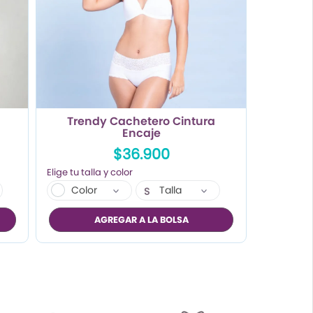
Trendy Cachetero Cintura
Encaje
$36.900
Color
Talla
S
M
AGREGAR A LA BOLSA
L
XL