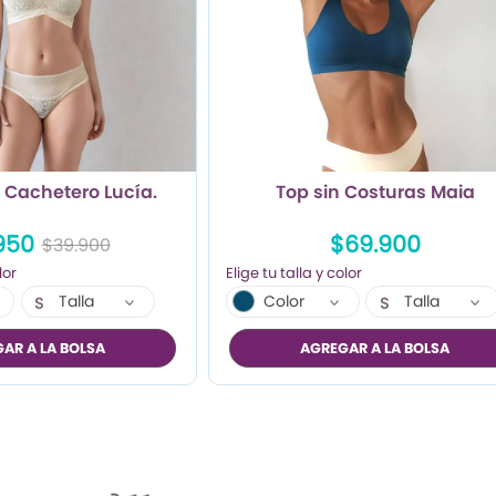
 Cachetero Lucía.
Top sin Costuras Maia
950
$69.900
$39.900
Talla
Color
Talla
S
S
M
AR A LA BOLSA
AGREGAR A LA BOLSA
L