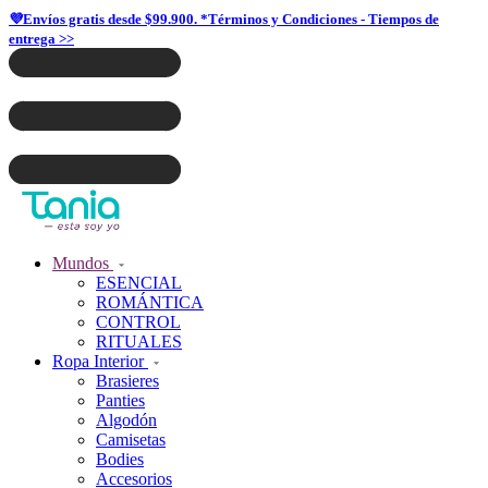
💜Envíos gratis desde $99.900. *Términos y Condiciones - Tiempos de
entrega >>
Mundos
ESENCIAL
ROMÁNTICA
CONTROL
RITUALES
Ropa Interior
Brasieres
Panties
Algodón
Camisetas
Bodies
Accesorios