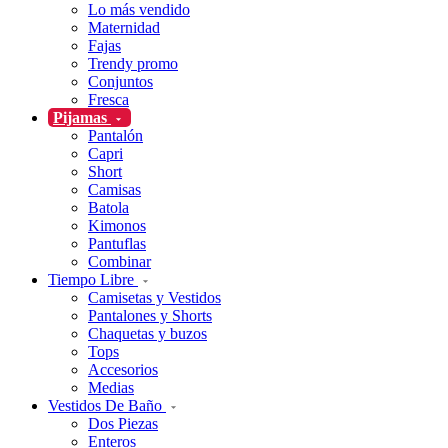
Lo más vendido
Maternidad
Fajas
Trendy promo
Conjuntos
Fresca
Pijamas
Pantalón
Capri
Short
Camisas
Batola
Kimonos
Pantuflas
Combinar
Tiempo Libre
Camisetas y Vestidos
Pantalones y Shorts
Chaquetas y buzos
Tops
Accesorios
Medias
Vestidos De Baño
Dos Piezas
Enteros