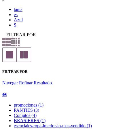
tania
es
Azul
S
FILTRAR POR
FILTRAR POR
Navegar
Refinar Resultado
es
promociones (1)
PANTIES (3)
Conjutos (4)
BRASIERES (1)
esenciales-ropa-interior-lo-mas-vendido (1)