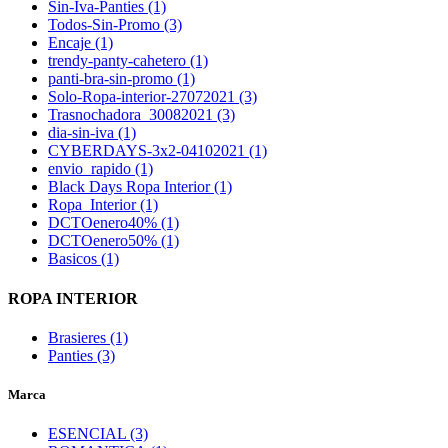
Sin-Iva-Panties (1)
Todos-Sin-Promo (3)
Encaje (1)
trendy-panty-cahetero (1)
panti-bra-sin-promo (1)
Solo-Ropa-interior-27072021 (3)
Trasnochadora_30082021 (3)
dia-sin-iva (1)
CYBERDAYS-3x2-04102021 (1)
envio_rapido (1)
Black Days Ropa Interior (1)
Ropa_Interior (1)
DCTOenero40% (1)
DCTOenero50% (1)
Basicos (1)
ROPA INTERIOR
Brasieres (1)
Panties (3)
Marca
ESENCIAL (3)