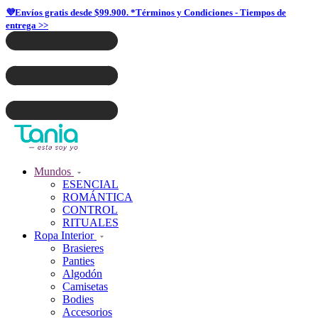
💜Envíos gratis desde $99.900. *Términos y Condiciones - Tiempos de
entrega >>
Mundos
ESENCIAL
ROMÁNTICA
CONTROL
RITUALES
Ropa Interior
Brasieres
Panties
Algodón
Camisetas
Bodies
Accesorios