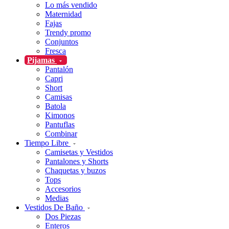
Lo más vendido
Maternidad
Fajas
Trendy promo
Conjuntos
Fresca
Pijamas
Pantalón
Capri
Short
Camisas
Batola
Kimonos
Pantuflas
Combinar
Tiempo Libre
Camisetas y Vestidos
Pantalones y Shorts
Chaquetas y buzos
Tops
Accesorios
Medias
Vestidos De Baño
Dos Piezas
Enteros