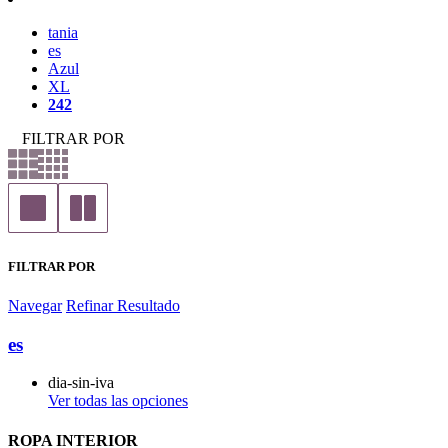
tania
es
Azul
XL
242
FILTRAR POR
FILTRAR POR
Navegar
Refinar Resultado
es
dia-sin-iva
Ver todas las opciones
ROPA INTERIOR