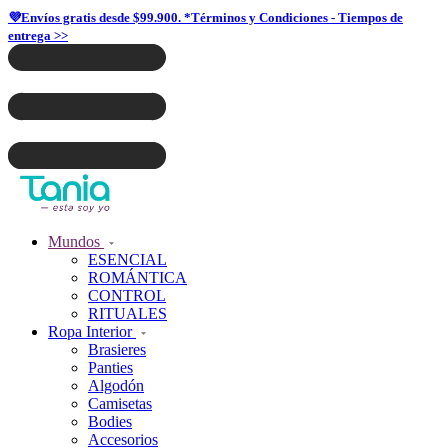
💜Envíos gratis desde $99.900. *Términos y Condiciones - Tiempos de
entrega >>
Mundos
ESENCIAL
ROMÁNTICA
CONTROL
RITUALES
Ropa Interior
Brasieres
Panties
Algodón
Camisetas
Bodies
Accesorios