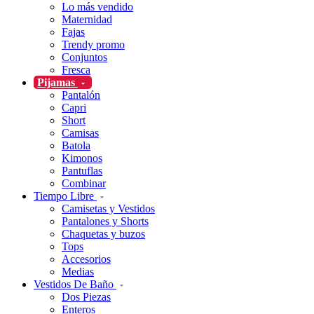
Lo más vendido
Maternidad
Fajas
Trendy promo
Conjuntos
Fresca
Pijamas
Pantalón
Capri
Short
Camisas
Batola
Kimonos
Pantuflas
Combinar
Tiempo Libre
Camisetas y Vestidos
Pantalones y Shorts
Chaquetas y buzos
Tops
Accesorios
Medias
Vestidos De Baño
Dos Piezas
Enteros