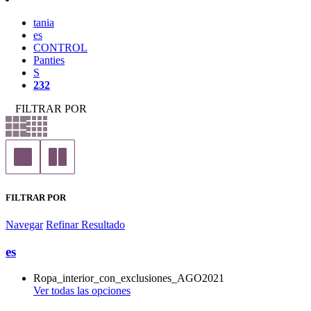
tania
es
CONTROL
Panties
S
232
FILTRAR POR
FILTRAR POR
Navegar
Refinar Resultado
es
Ropa_interior_con_exclusiones_AGO2021
Ver todas las opciones