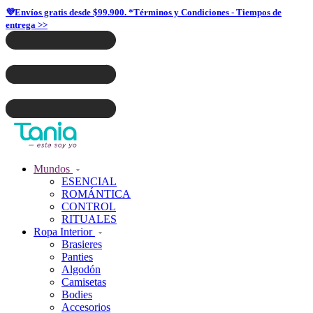
💜Envíos gratis desde $99.900. *Términos y Condiciones - Tiempos de
entrega >>
Mundos
ESENCIAL
ROMÁNTICA
CONTROL
RITUALES
Ropa Interior
Brasieres
Panties
Algodón
Camisetas
Bodies
Accesorios