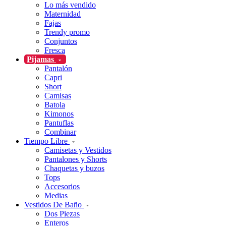
Lo más vendido
Maternidad
Fajas
Trendy promo
Conjuntos
Fresca
Pijamas
Pantalón
Capri
Short
Camisas
Batola
Kimonos
Pantuflas
Combinar
Tiempo Libre
Camisetas y Vestidos
Pantalones y Shorts
Chaquetas y buzos
Tops
Accesorios
Medias
Vestidos De Baño
Dos Piezas
Enteros