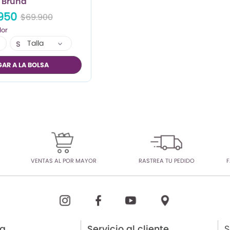
Bruna
950
$69.900
Talla
S
M
AR A LA BOLSA
VENTAS AL POR MAYOR
RASTREA TU PEDIDO
F
ia
Servicio al cliente
S