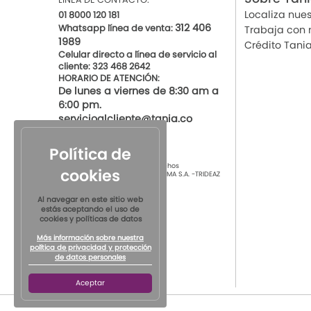
Localiza nues
01 8000 120 181
312 406
Whatsapp línea de venta:
Trabaja con 
1989
Crédito Tani
Celular directo a línea de servicio al
cliente: 323 468 2642
HORARIO DE ATENCIÓN:
De lunes a viernes de 8:30 am a
6:00 pm.
servicioalcliente@tania.co
Política de
© 2021 por Tania Todos los derechos
cookies
Reservados
TIENDAS DE ROPA INTIMA S.A. -TRIDEAZ
S.A. Nit 890.901.218-4
Al navegar en este sitio web
estás aceptando el uso de
cookies y políticas de datos
Más información sobre nuestra
política de privacidad y protección
de datos personales
Aceptar