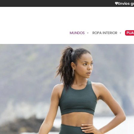
💜Envíos g
MUNDOS
ROPA INTERIOR
PIJ
ESENCIAL
BRASIERES
P
ROMÁNTICA
PANTIES
C
CONTROL
ALGODÓN
S
RITUALES
CAMISETAS
C
BODIES
B
ACCESORIOS
K
LO MÁS VENDIDO
P
MATERNIDAD
C
FAJAS