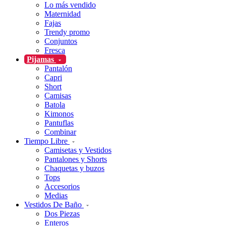
Lo más vendido
Maternidad
Fajas
Trendy promo
Conjuntos
Fresca
Pijamas
Pantalón
Capri
Short
Camisas
Batola
Kimonos
Pantuflas
Combinar
Tiempo Libre
Camisetas y Vestidos
Pantalones y Shorts
Chaquetas y buzos
Tops
Accesorios
Medias
Vestidos De Baño
Dos Piezas
Enteros