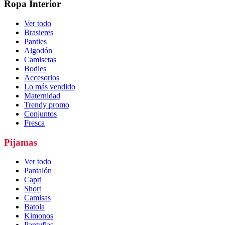
Ropa Interior
Ver todo
Brasieres
Panties
Algodón
Camisetas
Bodies
Accesorios
Lo más vendido
Maternidad
Trendy promo
Conjuntos
Fresca
Pijamas
Ver todo
Pantalón
Capri
Short
Camisas
Batola
Kimonos
Pantuflas