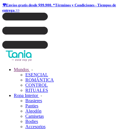
💜Envíos gratis desde $99.900. *Términos y Condiciones - Tiempos de
entrega >>
Mundos
ESENCIAL
ROMÁNTICA
CONTROL
RITUALES
Ropa Interior
Brasieres
Panties
Algodón
Camisetas
Bodies
Accesorios