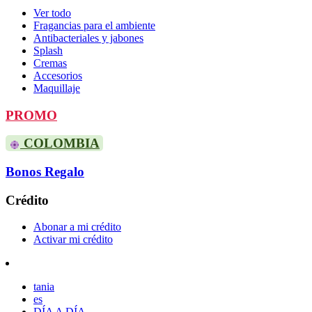
Ver todo
Fragancias para el ambiente
Antibacteriales y jabones
Splash
Cremas
Accesorios
Maquillaje
PROMO
COLOMBIA
Bonos Regalo
Crédito
Abonar a mi crédito
Activar mi crédito
tania
es
DÍA A DÍA