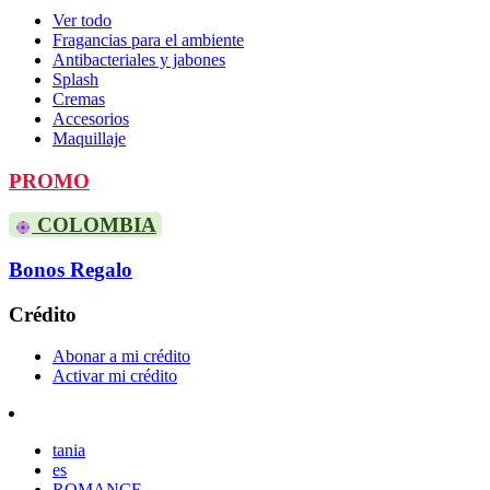
Ver todo
Fragancias para el ambiente
Antibacteriales y jabones
Splash
Cremas
Accesorios
Maquillaje
PROMO
COLOMBIA
Bonos Regalo
Crédito
Abonar a mi crédito
Activar mi crédito
tania
es
ROMANCE