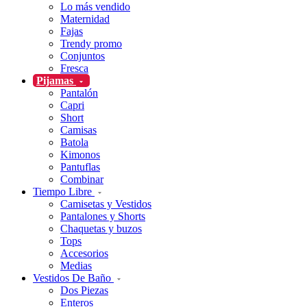
Lo más vendido
Maternidad
Fajas
Trendy promo
Conjuntos
Fresca
Pijamas
Pantalón
Capri
Short
Camisas
Batola
Kimonos
Pantuflas
Combinar
Tiempo Libre
Camisetas y Vestidos
Pantalones y Shorts
Chaquetas y buzos
Tops
Accesorios
Medias
Vestidos De Baño
Dos Piezas
Enteros