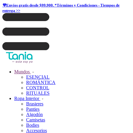
💜Envíos gratis desde $99.900. *Términos y Condiciones - Tiempos de
entrega >>
Mundos
ESENCIAL
ROMÁNTICA
CONTROL
RITUALES
Ropa Interior
Brasieres
Panties
Algodón
Camisetas
Bodies
Accesorios