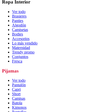
Ropa Interior
Ver todo
Brasieres
Panties
Algodón
Camisetas
Bodies
Accesorios
Lo más vendido
Maternidad
Trendy promo
Conjuntos
Fresca
Pijamas
Ver todo
Pantalón
Capri
Short
Camisas
Batola
Kimonos
Pantuflas