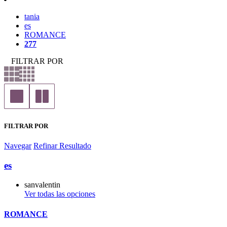
tania
es
ROMANCE
277
FILTRAR POR
FILTRAR POR
Navegar
Refinar Resultado
es
sanvalentin
Ver todas las opciones
ROMANCE