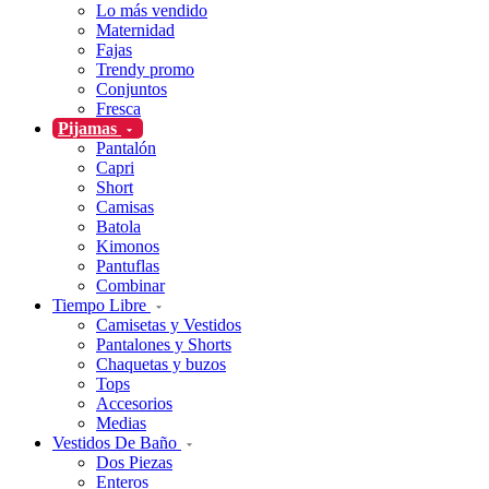
Lo más vendido
Maternidad
Fajas
Trendy promo
Conjuntos
Fresca
Pijamas
Pantalón
Capri
Short
Camisas
Batola
Kimonos
Pantuflas
Combinar
Tiempo Libre
Camisetas y Vestidos
Pantalones y Shorts
Chaquetas y buzos
Tops
Accesorios
Medias
Vestidos De Baño
Dos Piezas
Enteros