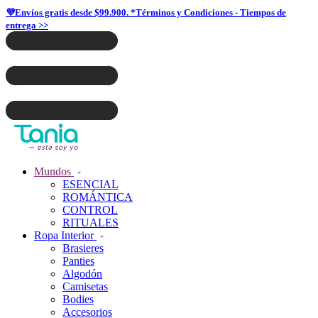
💜Envíos gratis desde $99.900. *Términos y Condiciones - Tiempos de
entrega >>
Mundos
ESENCIAL
ROMÁNTICA
CONTROL
RITUALES
Ropa Interior
Brasieres
Panties
Algodón
Camisetas
Bodies
Accesorios