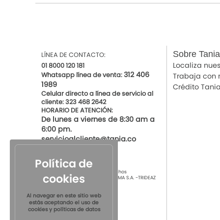
Sobre Tania
LÍNEA DE CONTACTO:
Localiza nues
01 8000 120 181
312 406
Whatsapp línea de venta:
Trabaja con 
1989
Crédito Tani
Celular directo a línea de servicio al
cliente: 323 468 2642
HORARIO DE ATENCIÓN:
De lunes a viernes de 8:30 am a
6:00 pm.
servicioalcliente@tania.co
Política de
© 2021 por Tania Todos los derechos
cookies
Reservados
TIENDAS DE ROPA INTIMA S.A. -TRIDEAZ
S.A. Nit 890.901.218-4
Al navegar en este sitio web
estás aceptando el uso de
cookies y políticas de datos