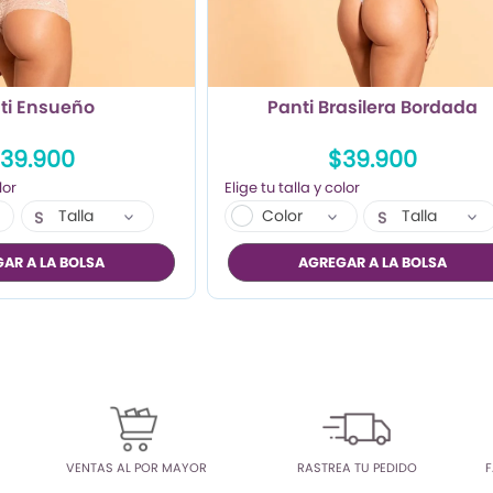
ti Ensueño
Panti Brasilera Bordada
39.900
$39.900
Talla
Color
Talla
S
S
M
M
AR A LA BOLSA
AGREGAR A LA BOLSA
L
L
VENTAS AL POR MAYOR
RASTREA TU PEDIDO
F