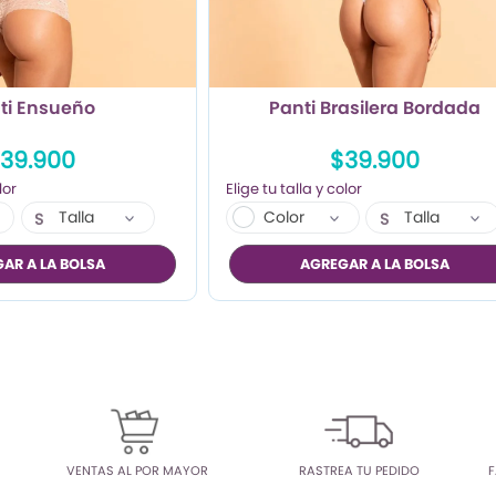
ti Ensueño
Panti Brasilera Bordada
39.900
$39.900
Talla
Color
Talla
S
S
M
M
AR A LA BOLSA
AGREGAR A LA BOLSA
L
L
VENTAS AL POR MAYOR
RASTREA TU PEDIDO
F