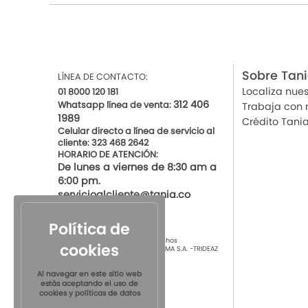
Sobre Tan
LÍNEA DE CONTACTO:
Localiza nues
01 8000 120 181
312 406
Whatsapp línea de venta:
Trabaja con 
1989
Crédito Tani
Celular directo a línea de servicio al
cliente: 323 468 2642
HORARIO DE ATENCIÓN:
De lunes a viernes de 8:30 am a
6:00 pm.
servicioalcliente@tania.co
Política de
© 2021 por Tania Todos los derechos
cookies
Reservados
TIENDAS DE ROPA INTIMA S.A. -TRIDEAZ
S.A. Nit 890.901.218-4
Al navegar en este sitio web
estás aceptando el uso de
cookies y políticas de datos