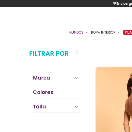
💜Envíos g
MUNDOS
ROPA INTERIOR
PIJ
ESENCIAL
BRASIERES
P
FILTRAR POR
ROMÁNTICA
PANTIES
C
CONTROL
ALGODÓN
S
Marca
RITUALES
CAMISETAS
C
BODIES
B
Colores
ACCESORIOS
K
Negro
Talla
LO MÁS VENDIDO
P
MATERNIDAD
C
FAJAS