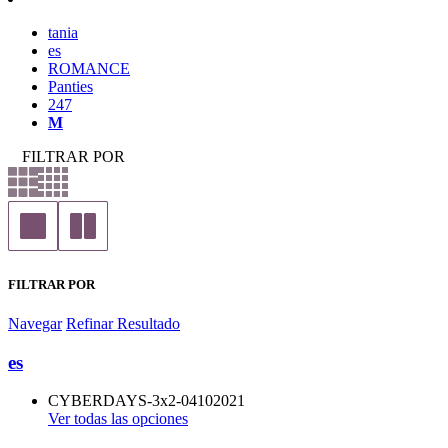
tania
es
ROMANCE
Panties
247
M
FILTRAR POR
FILTRAR POR
Navegar
Refinar Resultado
es
CYBERDAYS-3x2-04102021
Ver todas las opciones