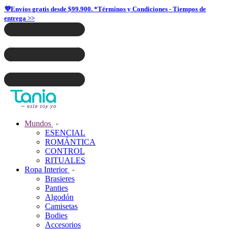
💜Envíos gratis desde $99.900. *Términos y Condiciones - Tiempos de
entrega >>
Mundos
ESENCIAL
ROMÁNTICA
CONTROL
RITUALES
Ropa Interior
Brasieres
Panties
Algodón
Camisetas
Bodies
Accesorios