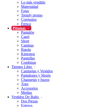
Lo más vendido
Maternidad
Fajas
Trendy promo
Conjuntos
Fresca
Pijamas
Pantalón
Capri
Short
Camisas
Batola
Kimonos
Pantuflas
Combinar
Tiempo Libre
Camisetas y Vestidos
Pantalones y Shorts
Chaquetas y buzos
Tops
Accesorios
Medias
Vestidos De Baño
Dos Piezas
Enteros