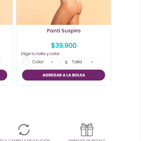
Panti Suspiro
$39.900
Color
Talla
S
M
AGREGAR A LA BOLSA
L
ÁCIL CAMBIO Y DEVOLUCIÓN
EMPAQUE DE REGALO