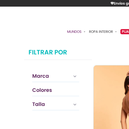
💜Envíos g
MUNDOS
ROPA INTERIOR
PIJ
ESENCIAL
BRASIERES
P
FILTRAR POR
ROMÁNTICA
PANTIES
C
CONTROL
ALGODÓN
S
Marca
RITUALES
CAMISETAS
C
BODIES
B
Colores
ACCESORIOS
K
Negro
Talla
LO MÁS VENDIDO
P
MATERNIDAD
C
FAJAS