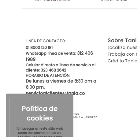
Sobre Tan
LÍNEA DE CONTACTO:
Localiza nues
01 8000 120 181
312 406
Whatsapp línea de venta:
Trabaja con 
1989
Crédito Tani
Celular directo a línea de servicio al
cliente: 323 468 2642
HORARIO DE ATENCIÓN:
De lunes a viernes de 8:30 am a
6:00 pm.
servicioalcliente@tania.co
Política de
© 2021 por Tania Todos los derechos
cookies
Reservados
TIENDAS DE ROPA INTIMA S.A. -TRIDEAZ
S.A. Nit 890.901.218-4
Al navegar en este sitio web
estás aceptando el uso de