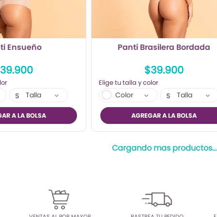
ti Ensueño
Panti Brasilera Bordada
39.900
$39.900
Talla
Color
Talla
S
S
M
M
AR A LA BOLSA
AGREGAR A LA BOLSA
L
L
Cargando mas productos...
VENTAS AL POR MAYOR
RASTREA TU PEDIDO
F