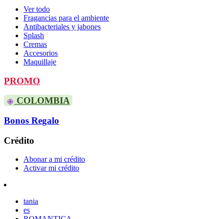
Ver todo
Fragancias para el ambiente
Antibacteriales y jabones
Splash
Cremas
Accesorios
Maquillaje
PROMO
COLOMBIA
Bonos Regalo
Crédito
Abonar a mi crédito
Activar mi crédito
tania
es
ROMANTICA