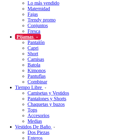
Lo más vendido
Maternidad
Fajas
Trendy promo
Conjuntos
Fresca
Pijamas
Pantalón
Capri
Short
Camisas
Batola
Kimonos
Pantuflas
Combinar
Tiempo Libre
Camisetas y Vestidos
Pantalones y Shorts
Chaquetas y buzos
Tops
Accesorios
Medias
Vestidos De Baño
Dos Piezas
Enteros