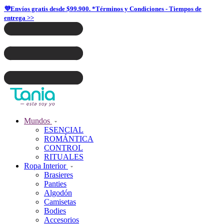
💜Envíos gratis desde $99.900. *Términos y Condiciones - Tiempos de
entrega >>
Mundos
ESENCIAL
ROMÁNTICA
CONTROL
RITUALES
Ropa Interior
Brasieres
Panties
Algodón
Camisetas
Bodies
Accesorios