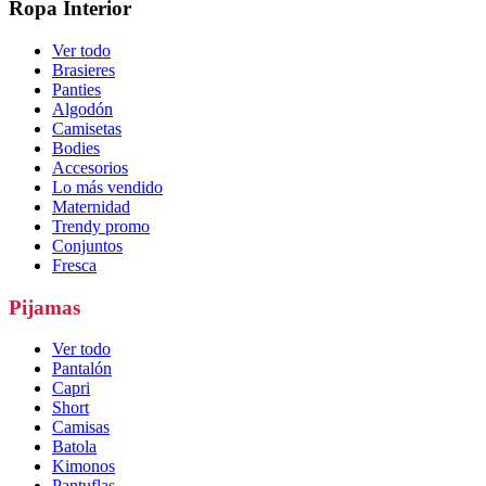
Ropa Interior
Ver todo
Brasieres
Panties
Algodón
Camisetas
Bodies
Accesorios
Lo más vendido
Maternidad
Trendy promo
Conjuntos
Fresca
Pijamas
Ver todo
Pantalón
Capri
Short
Camisas
Batola
Kimonos
Pantuflas