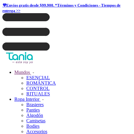
💜Envíos gratis desde $99.900. *Términos y Condiciones - Tiempos de
entrega >>
Mundos
ESENCIAL
ROMÁNTICA
CONTROL
RITUALES
Ropa Interior
Brasieres
Panties
Algodón
Camisetas
Bodies
Accesorios