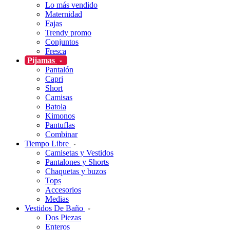
Lo más vendido
Maternidad
Fajas
Trendy promo
Conjuntos
Fresca
Pijamas
Pantalón
Capri
Short
Camisas
Batola
Kimonos
Pantuflas
Combinar
Tiempo Libre
Camisetas y Vestidos
Pantalones y Shorts
Chaquetas y buzos
Tops
Accesorios
Medias
Vestidos De Baño
Dos Piezas
Enteros