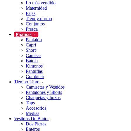
Lo más vendido
Maternidad
Fajas
Trendy promo
Conjuntos
Fresca
Pijamas
Pantalón
Capri
Short
Camisas
Batola
Kimonos
Pantuflas
Combinar
Tiempo Libre
Camisetas y Vestidos
Pantalones y Shorts
Chaquetas y buzos
Tops
Accesorios
Medias
Vestidos De Baño
Dos Piezas
Enteros