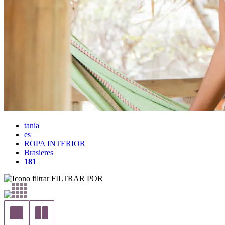
tania
es
ROPA INTERIOR
Brasieres
181
FILTRAR POR