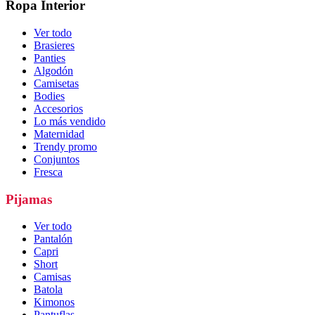
Ropa Interior
Ver todo
Brasieres
Panties
Algodón
Camisetas
Bodies
Accesorios
Lo más vendido
Maternidad
Trendy promo
Conjuntos
Fresca
Pijamas
Ver todo
Pantalón
Capri
Short
Camisas
Batola
Kimonos
Pantuflas