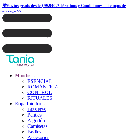
💜Envíos gratis desde $99.900. *Términos y Condiciones - Tiempos de
entrega >>
Mundos
ESENCIAL
ROMÁNTICA
CONTROL
RITUALES
Ropa Interior
Brasieres
Panties
Algodón
Camisetas
Bodies
Accesorios