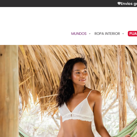
💜Envíos g
MUNDOS
ROPA INTERIOR
PIJ
ESENCIAL
BRASIERES
P
ROMÁNTICA
PANTIES
C
CONTROL
ALGODÓN
S
RITUALES
CAMISETAS
C
BODIES
B
ACCESORIOS
K
LO MÁS VENDIDO
P
MATERNIDAD
C
FAJAS