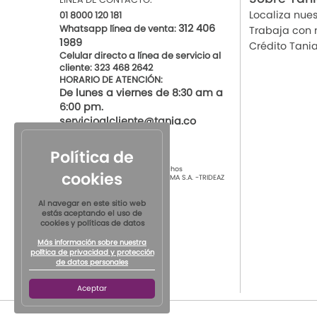
Localiza nues
01 8000 120 181
312 406
Whatsapp línea de venta:
Trabaja con 
1989
Crédito Tani
Celular directo a línea de servicio al
cliente: 323 468 2642
HORARIO DE ATENCIÓN:
De lunes a viernes de 8:30 am a
6:00 pm.
servicioalcliente@tania.co
Política de
© 2021 por Tania Todos los derechos
cookies
Reservados
TIENDAS DE ROPA INTIMA S.A. -TRIDEAZ
S.A. Nit 890.901.218-4
Al navegar en este sitio web
estás aceptando el uso de
cookies y políticas de datos
Más información sobre nuestra
política de privacidad y protección
de datos personales
Aceptar