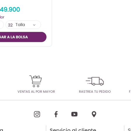
49.900
Talla
32
34
AR A LA BOLSA
36
VENTAS AL POR MAYOR
RASTREA TU PEDIDO
F
ia
Servicio al cliente
S