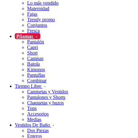
Lo más vendido
Maternidad
Fajas
Trendy promo
Conjuntos
Fresca
Pijamas
Pantalón
Capri
Short
Camisas
Batola
Kimonos
Pantuflas
Combinar
Tiempo Libre
Camisetas y Vestidos
Pantalones y Shorts
Chaquetas y buzos
Tops
Accesorios
Medias
Vestidos De Baño
Dos Piezas
Enteros