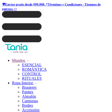
💜Envíos gratis desde $99.900. *Términos y Condiciones - Tiempos de
entrega >>
Mundos
ESENCIAL
ROMÁNTICA
CONTROL
RITUALES
Ropa Interior
Brasieres
Panties
Algodón
Camisetas
Bodies
Accesorios