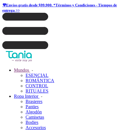
💜Envíos gratis desde $99.900. *Términos y Condiciones - Tiempos de
entrega >>
Mundos
ESENCIAL
ROMÁNTICA
CONTROL
RITUALES
Ropa Interior
Brasieres
Panties
Algodón
Camisetas
Bodies
Accesorios