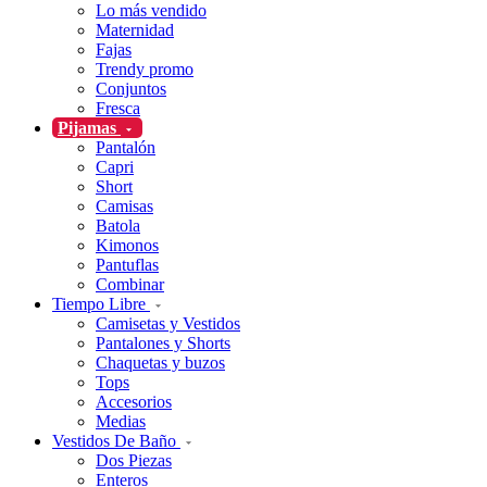
Lo más vendido
Maternidad
Fajas
Trendy promo
Conjuntos
Fresca
Pijamas
Pantalón
Capri
Short
Camisas
Batola
Kimonos
Pantuflas
Combinar
Tiempo Libre
Camisetas y Vestidos
Pantalones y Shorts
Chaquetas y buzos
Tops
Accesorios
Medias
Vestidos De Baño
Dos Piezas
Enteros