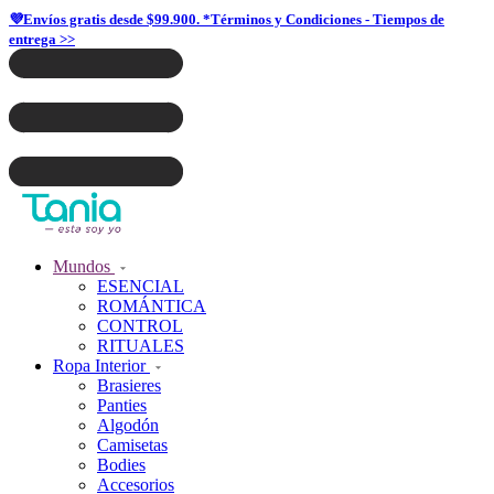
💜Envíos gratis desde $99.900. *Términos y Condiciones - Tiempos de
entrega >>
Mundos
ESENCIAL
ROMÁNTICA
CONTROL
RITUALES
Ropa Interior
Brasieres
Panties
Algodón
Camisetas
Bodies
Accesorios