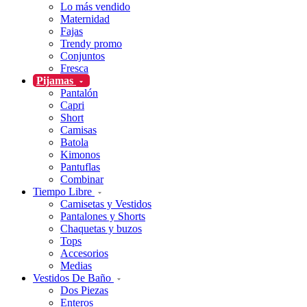
Lo más vendido
Maternidad
Fajas
Trendy promo
Conjuntos
Fresca
Pijamas
Pantalón
Capri
Short
Camisas
Batola
Kimonos
Pantuflas
Combinar
Tiempo Libre
Camisetas y Vestidos
Pantalones y Shorts
Chaquetas y buzos
Tops
Accesorios
Medias
Vestidos De Baño
Dos Piezas
Enteros