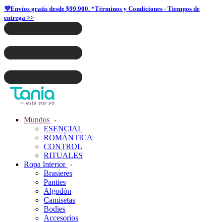
💜Envíos gratis desde $99.900. *Términos y Condiciones - Tiempos de
entrega >>
Mundos
ESENCIAL
ROMÁNTICA
CONTROL
RITUALES
Ropa Interior
Brasieres
Panties
Algodón
Camisetas
Bodies
Accesorios