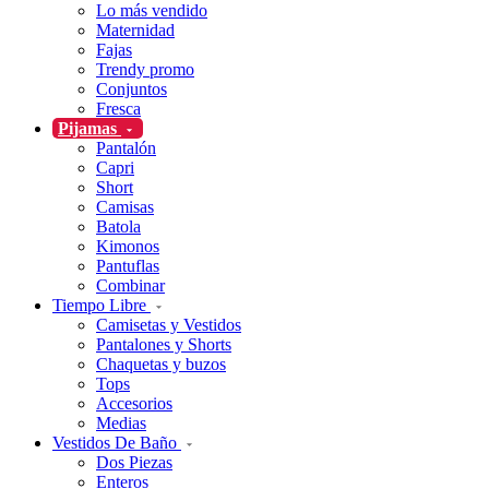
Lo más vendido
Maternidad
Fajas
Trendy promo
Conjuntos
Fresca
Pijamas
Pantalón
Capri
Short
Camisas
Batola
Kimonos
Pantuflas
Combinar
Tiempo Libre
Camisetas y Vestidos
Pantalones y Shorts
Chaquetas y buzos
Tops
Accesorios
Medias
Vestidos De Baño
Dos Piezas
Enteros