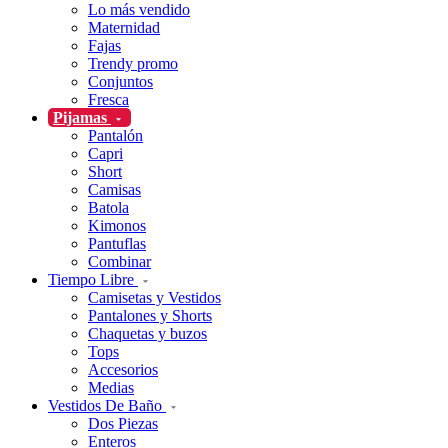
Lo más vendido
Maternidad
Fajas
Trendy promo
Conjuntos
Fresca
Pijamas
Pantalón
Capri
Short
Camisas
Batola
Kimonos
Pantuflas
Combinar
Tiempo Libre
Camisetas y Vestidos
Pantalones y Shorts
Chaquetas y buzos
Tops
Accesorios
Medias
Vestidos De Baño
Dos Piezas
Enteros