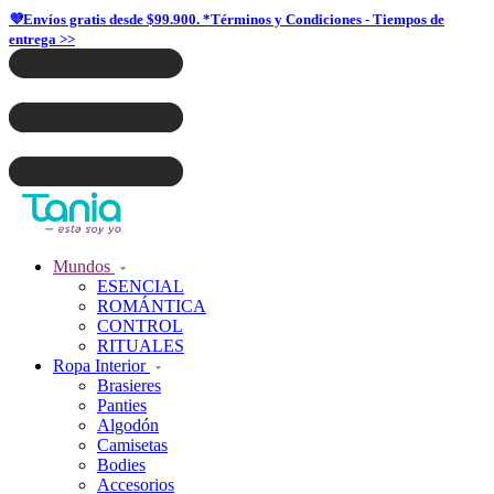
💜Envíos gratis desde $99.900. *Términos y Condiciones - Tiempos de
entrega >>
Mundos
ESENCIAL
ROMÁNTICA
CONTROL
RITUALES
Ropa Interior
Brasieres
Panties
Algodón
Camisetas
Bodies
Accesorios