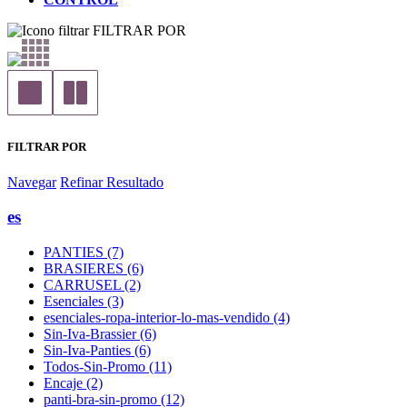
FILTRAR POR
FILTRAR POR
Navegar
Refinar Resultado
es
PANTIES (7)
BRASIERES (6)
CARRUSEL (2)
Esenciales (3)
esenciales-ropa-interior-lo-mas-vendido (4)
Sin-Iva-Brassier (6)
Sin-Iva-Panties (6)
Todos-Sin-Promo (11)
Encaje (2)
panti-bra-sin-promo (12)