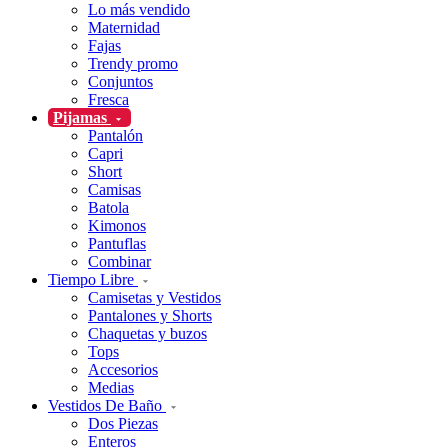
Lo más vendido
Maternidad
Fajas
Trendy promo
Conjuntos
Fresca
Pijamas
Pantalón
Capri
Short
Camisas
Batola
Kimonos
Pantuflas
Combinar
Tiempo Libre
Camisetas y Vestidos
Pantalones y Shorts
Chaquetas y buzos
Tops
Accesorios
Medias
Vestidos De Baño
Dos Piezas
Enteros