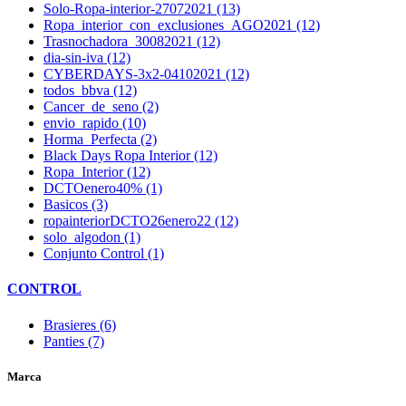
Solo-Ropa-interior-27072021 (13)
Ropa_interior_con_exclusiones_AGO2021 (12)
Trasnochadora_30082021 (12)
dia-sin-iva (12)
CYBERDAYS-3x2-04102021 (12)
todos_bbva (12)
Cancer_de_seno (2)
envio_rapido (10)
Horma_Perfecta (2)
Black Days Ropa Interior (12)
Ropa_Interior (12)
DCTOenero40% (1)
Basicos (3)
ropainteriorDCTO26enero22 (12)
solo_algodon (1)
Conjunto Control (1)
CONTROL
Brasieres (6)
Panties (7)
Marca