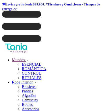
💜Envíos gratis desde $99.900. *Términos y Condiciones - Tiempos de
entrega >>
Mundos
ESENCIAL
ROMÁNTICA
CONTROL
RITUALES
Ropa Interior
Brasieres
Panties
Algodón
Camisetas
Bodies
Accesorios