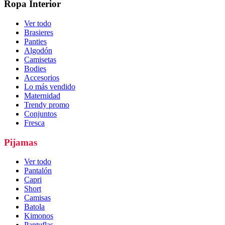
Ropa Interior
Ver todo
Brasieres
Panties
Algodón
Camisetas
Bodies
Accesorios
Lo más vendido
Maternidad
Trendy promo
Conjuntos
Fresca
Pijamas
Ver todo
Pantalón
Capri
Short
Camisas
Batola
Kimonos
Pantuflas