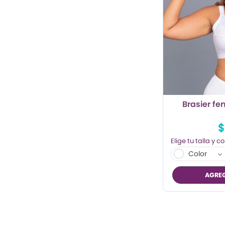
Brasier fe
$
Color
AGREG