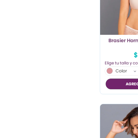
TRENDY PROMO
CONJUNTOS
FRESCA
Brasier Hor
$
Color
AGREG