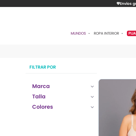
💜Envíos g
MUNDOS
ROPA INTERIOR
PIJ
ESENCIAL
BRASIERES
P
ROMÁNTICA
PANTIES
C
FILTRAR POR
CONTROL
ALGODÓN
S
RITUALES
CAMISETAS
C
Marca
BODIES
B
Talla
ACCESORIOS
K
Colores
LO MÁS VENDIDO
P
MATERNIDAD
C
FAJAS