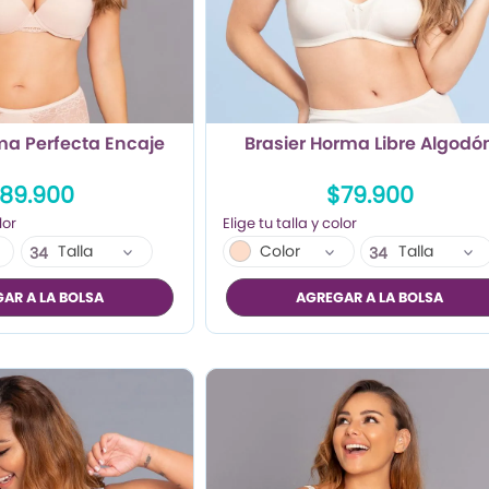
ma Perfecta Encaje
Brasier Horma Libre Algodó
89.900
$79.900
Talla
Color
Talla
34
34
36
36
AR A LA BOLSA
AGREGAR A LA BOLSA
38
38