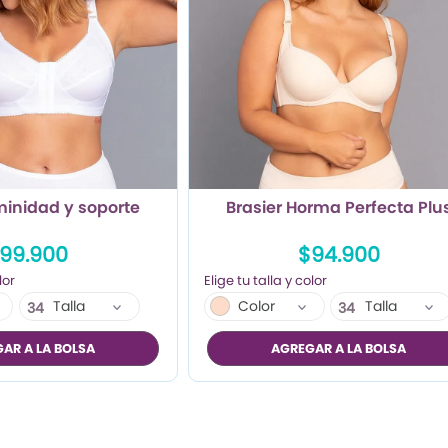
minidad y soporte
Brasier Horma Perfecta Plu
99.900
$94.900
Talla
Color
Talla
34
34
36
36
AR A LA BOLSA
AGREGAR A LA BOLSA
38
38
40