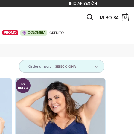
INICIAR SESIÓN
MI BOLSA
0
COLOMBIA
PROMO
CRÉDITO
ABONAR A MI CRÉDITO
Ordenar por:
LO
NUEVO