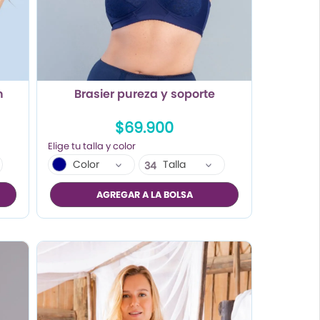
n
Brasier pureza y soporte
$69.900
Color
Talla
34
36
AGREGAR A LA BOLSA
38
40