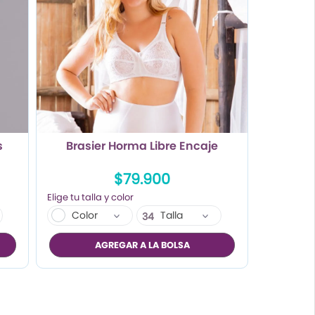
s
Brasier Horma Libre Encaje
$79.900
Color
Talla
34
36
AGREGAR A LA BOLSA