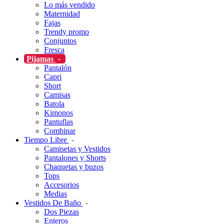
Lo más vendido
Maternidad
Fajas
Trendy promo
Conjuntos
Fresca
Pijamas
Pantalón
Capri
Short
Camisas
Batola
Kimonos
Pantuflas
Combinar
Tiempo Libre
Camisetas y Vestidos
Pantalones y Shorts
Chaquetas y buzos
Tops
Accesorios
Medias
Vestidos De Baño
Dos Piezas
Enteros