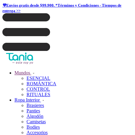
💜Envíos gratis desde $99.900. *Términos y Condiciones - Tiempos de
entrega >>
Mundos
ESENCIAL
ROMÁNTICA
CONTROL
RITUALES
Ropa Interior
Brasieres
Panties
Algodón
Camisetas
Bodies
Accesorios