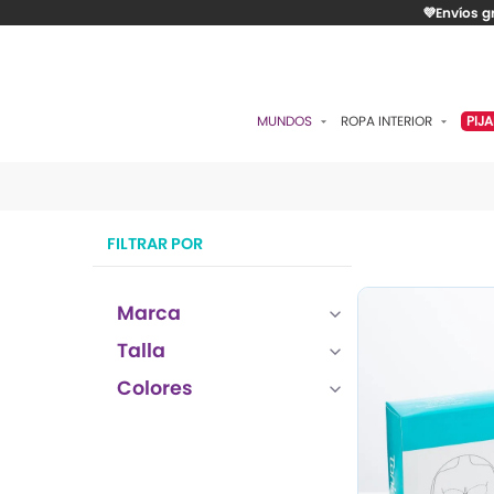
💜Envíos g
MUNDOS
ROPA INTERIOR
PIJ
ESENCIAL
BRASIERES
P
ROMÁNTICA
PANTIES
C
FILTRAR POR
CONTROL
ALGODÓN
S
RITUALES
CAMISETAS
C
Marca
BODIES
B
Talla
ACCESORIOS
K
Colores
LO MÁS VENDIDO
P
MATERNIDAD
C
FAJAS