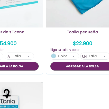
r de silicona
Toalla pequeña
54.900
$22.900
Talla
Color
Talla
A
UN
B
AR A LA BOLSA
AGREGAR A LA BOLSA
C