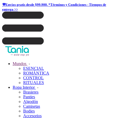
💜Envíos gratis desde $99.900. *Términos y Condiciones - Tiempos de
entrega >>
Mundos
ESENCIAL
ROMÁNTICA
CONTROL
RITUALES
Ropa Interior
Brasieres
Panties
Algodón
Camisetas
Bodies
Accesorios