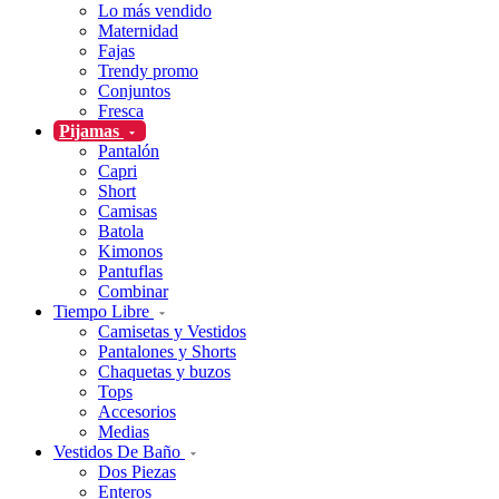
Lo más vendido
Maternidad
Fajas
Trendy promo
Conjuntos
Fresca
Pijamas
Pantalón
Capri
Short
Camisas
Batola
Kimonos
Pantuflas
Combinar
Tiempo Libre
Camisetas y Vestidos
Pantalones y Shorts
Chaquetas y buzos
Tops
Accesorios
Medias
Vestidos De Baño
Dos Piezas
Enteros