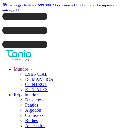
💜Envíos gratis desde $99.900. *Términos y Condiciones - Tiempos de
entrega >>
Mundos
ESENCIAL
ROMÁNTICA
CONTROL
RITUALES
Ropa Interior
Brasieres
Panties
Algodón
Camisetas
Bodies
Accesorios