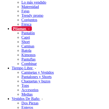
Lo más vendido
Maternidad
Fajas
Trendy promo
Conjuntos
Fresca
Pijamas
Pantalón
Capri
Short
Camisas
Batola
Kimonos
Pantuflas
Combinar
Tiempo Libre
Camisetas y Vestidos
Pantalones y Shorts
Chaquetas y buzos
Tops
Accesorios
Medias
Vestidos De Baño
Dos Piezas
Enteros