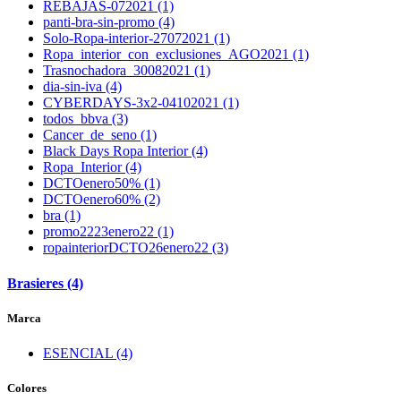
REBAJAS-072021 (1)
panti-bra-sin-promo (4)
Solo-Ropa-interior-27072021 (1)
Ropa_interior_con_exclusiones_AGO2021 (1)
Trasnochadora_30082021 (1)
dia-sin-iva (4)
CYBERDAYS-3x2-04102021 (1)
todos_bbva (3)
Cancer_de_seno (1)
Black Days Ropa Interior (4)
Ropa_Interior (4)
DCTOenero50% (1)
DCTOenero60% (2)
bra (1)
promo2223enero22 (1)
ropainteriorDCTO26enero22 (3)
Brasieres (4)
Marca
ESENCIAL (4)
Colores