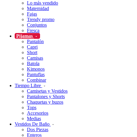
Lo más vendido
Maternidad
Fajas
Trendy promo
Conjuntos
Fresca
Pijamas
Pantalón
Capri
Short
Camisas
Batola
Kimonos
Pantuflas
Combinar
Tiempo Libre
Camisetas y Vestidos
Pantalones y Shorts
Chaquetas y buzos
Tops
Accesorios
Medias
Vestidos De Baño
Dos Piezas
Enteros