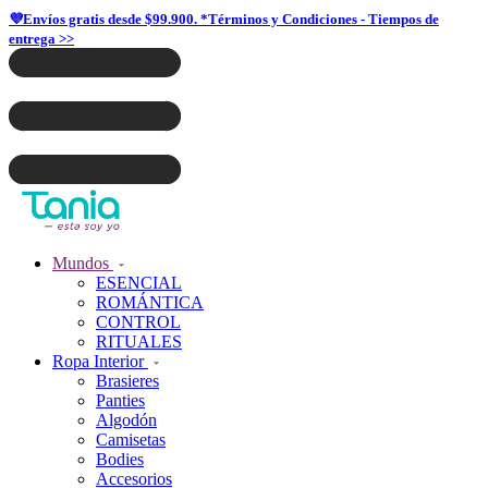
💜Envíos gratis desde $99.900. *Términos y Condiciones - Tiempos de
entrega >>
Mundos
ESENCIAL
ROMÁNTICA
CONTROL
RITUALES
Ropa Interior
Brasieres
Panties
Algodón
Camisetas
Bodies
Accesorios