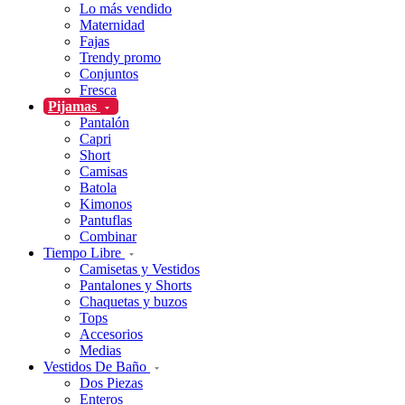
Lo más vendido
Maternidad
Fajas
Trendy promo
Conjuntos
Fresca
Pijamas
Pantalón
Capri
Short
Camisas
Batola
Kimonos
Pantuflas
Combinar
Tiempo Libre
Camisetas y Vestidos
Pantalones y Shorts
Chaquetas y buzos
Tops
Accesorios
Medias
Vestidos De Baño
Dos Piezas
Enteros