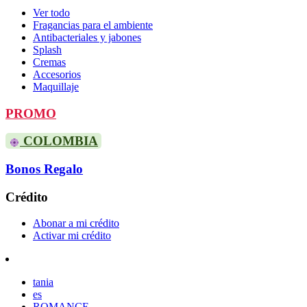
Ver todo
Fragancias para el ambiente
Antibacteriales y jabones
Splash
Cremas
Accesorios
Maquillaje
PROMO
COLOMBIA
Bonos Regalo
Crédito
Abonar a mi crédito
Activar mi crédito
tania
es
ROMANCE