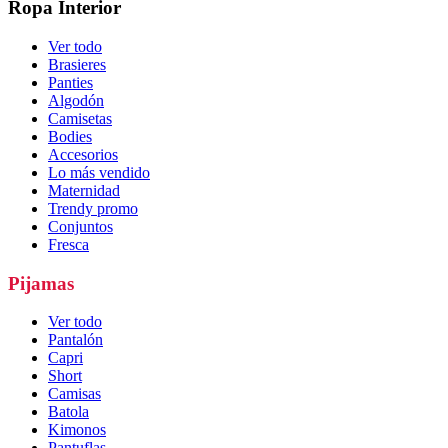
Ropa Interior
Ver todo
Brasieres
Panties
Algodón
Camisetas
Bodies
Accesorios
Lo más vendido
Maternidad
Trendy promo
Conjuntos
Fresca
Pijamas
Ver todo
Pantalón
Capri
Short
Camisas
Batola
Kimonos
Pantuflas