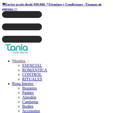
💜Envíos gratis desde $99.900. *Términos y Condiciones - Tiempos de
entrega >>
Mundos
ESENCIAL
ROMÁNTICA
CONTROL
RITUALES
Ropa Interior
Brasieres
Panties
Algodón
Camisetas
Bodies
Accesorios