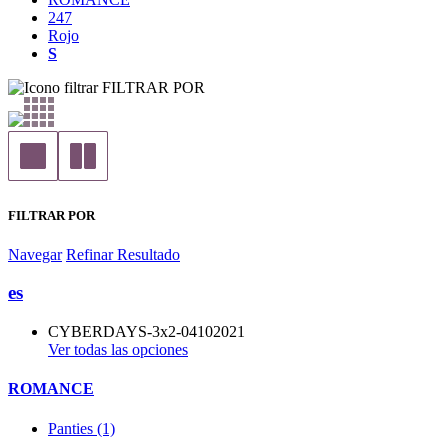
247
Rojo
S
FILTRAR POR
FILTRAR POR
Navegar
Refinar Resultado
es
CYBERDAYS-3x2-04102021
Ver todas las opciones
ROMANCE
Panties (1)