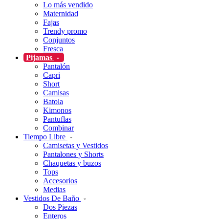
Lo más vendido
Maternidad
Fajas
Trendy promo
Conjuntos
Fresca
Pijamas
Pantalón
Capri
Short
Camisas
Batola
Kimonos
Pantuflas
Combinar
Tiempo Libre
Camisetas y Vestidos
Pantalones y Shorts
Chaquetas y buzos
Tops
Accesorios
Medias
Vestidos De Baño
Dos Piezas
Enteros