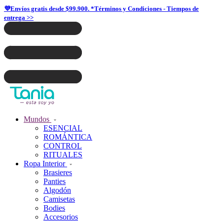
💜Envíos gratis desde $99.900. *Términos y Condiciones - Tiempos de
entrega >>
Mundos
ESENCIAL
ROMÁNTICA
CONTROL
RITUALES
Ropa Interior
Brasieres
Panties
Algodón
Camisetas
Bodies
Accesorios