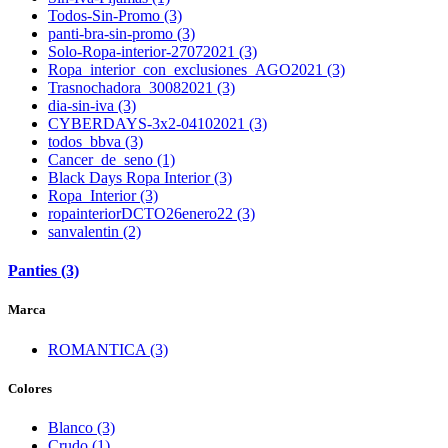
Todos-Sin-Promo (3)
panti-bra-sin-promo (3)
Solo-Ropa-interior-27072021 (3)
Ropa_interior_con_exclusiones_AGO2021 (3)
Trasnochadora_30082021 (3)
dia-sin-iva (3)
CYBERDAYS-3x2-04102021 (3)
todos_bbva (3)
Cancer_de_seno (1)
Black Days Ropa Interior (3)
Ropa_Interior (3)
ropainteriorDCTO26enero22 (3)
sanvalentin (2)
Panties (3)
Marca
ROMANTICA (3)
Colores
Blanco (3)
Crudo (1)