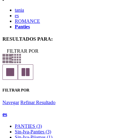
tania
es
ROMANCE
Panties
RESULTADOS PARA:
FILTRAR POR
FILTRAR POR
Navegar
Refinar Resultado
es
PANTIES (3)
Sin-Iva-Panties (3)
Sin-Iva-Pijamas (1)