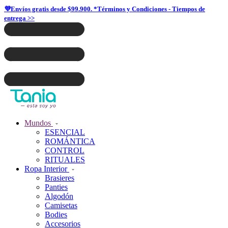
💜Envíos gratis desde $99.900. *Términos y Condiciones - Tiempos de
entrega >>
Mundos
ESENCIAL
ROMÁNTICA
CONTROL
RITUALES
Ropa Interior
Brasieres
Panties
Algodón
Camisetas
Bodies
Accesorios