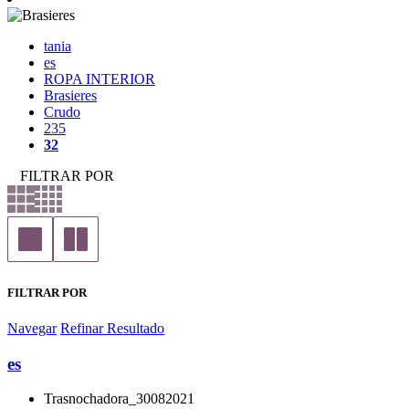
tania
es
ROPA INTERIOR
Brasieres
Crudo
235
32
FILTRAR POR
FILTRAR POR
Navegar
Refinar Resultado
es
Trasnochadora_30082021