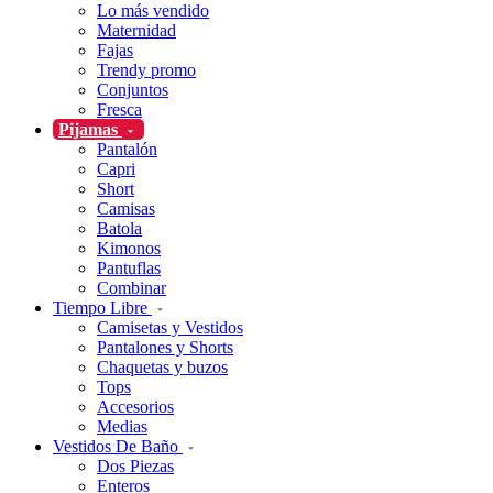
Lo más vendido
Maternidad
Fajas
Trendy promo
Conjuntos
Fresca
Pijamas
Pantalón
Capri
Short
Camisas
Batola
Kimonos
Pantuflas
Combinar
Tiempo Libre
Camisetas y Vestidos
Pantalones y Shorts
Chaquetas y buzos
Tops
Accesorios
Medias
Vestidos De Baño
Dos Piezas
Enteros