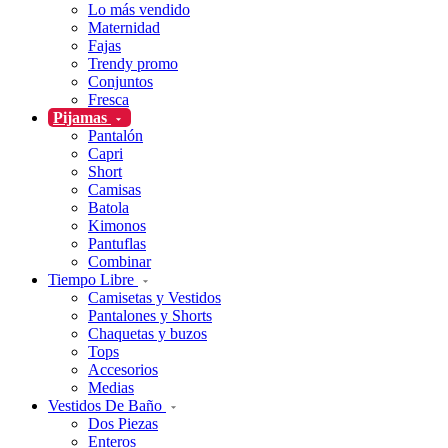
Lo más vendido
Maternidad
Fajas
Trendy promo
Conjuntos
Fresca
Pijamas
Pantalón
Capri
Short
Camisas
Batola
Kimonos
Pantuflas
Combinar
Tiempo Libre
Camisetas y Vestidos
Pantalones y Shorts
Chaquetas y buzos
Tops
Accesorios
Medias
Vestidos De Baño
Dos Piezas
Enteros