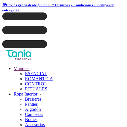
💜Envíos gratis desde $99.900. *Términos y Condiciones - Tiempos de
entrega >>
Mundos
ESENCIAL
ROMÁNTICA
CONTROL
RITUALES
Ropa Interior
Brasieres
Panties
Algodón
Camisetas
Bodies
Accesorios