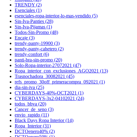
TRENDY (2)
Esenciales (1)
esenciales-ropa-interior-lo-mas-vendido (5)
Sin-Iva-Panties (28)
Sin-Iva-Pijamas (1)
Todos-Sin-Promo (48)
Encaje (3)
trendy-panty-19900 (3)
trendy-panty-cahetero (2)
trendy-confort (6)
panti-bra-sin-promo (20)
Solo-Ropa-interior-27072021 (47)
Ropa_interior_con_exclusiones_AGO2021 (13)
Trasnochadora_30082021 (45)
refs_promo_30off_primeracompra_092021 (1)
dia-sin-iva (25)
CYBERDAYS-40%-OCT2021 (1)
CYBERDAYS-3x2-04102021 (24)
todos_bbva (20)
Cancer_de_seno (3)
envio_rapido (11)
Black Days Ropa Interior (14)
Ropa_Interior (31)
DCTOenero40% (2)
DCTOenero50% (1)