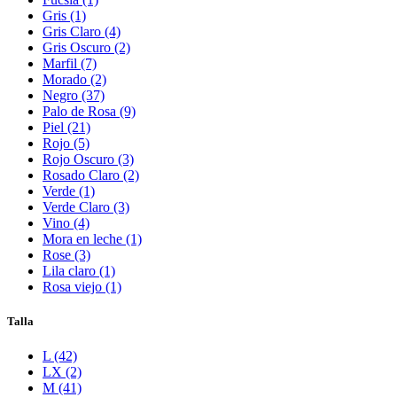
Gris (1)
Gris Claro (4)
Gris Oscuro (2)
Marfil (7)
Morado (2)
Negro (37)
Palo de Rosa (9)
Piel (21)
Rojo (5)
Rojo Oscuro (3)
Rosado Claro (2)
Verde (1)
Verde Claro (3)
Vino (4)
Mora en leche (1)
Rose (3)
Lila claro (1)
Rosa viejo (1)
Talla
L (42)
LX (2)
M (41)