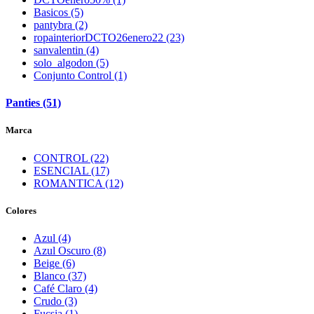
Basicos (5)
pantybra (2)
ropainteriorDCTO26enero22 (23)
sanvalentin (4)
solo_algodon (5)
Conjunto Control (1)
Panties (51)
Marca
CONTROL (22)
ESENCIAL (17)
ROMANTICA (12)
Colores
Azul (4)
Azul Oscuro (8)
Beige (6)
Blanco (37)
Café Claro (4)
Crudo (3)
Fucsia (1)