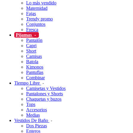
Lo más vendido
Maternidad
Fajas
Trendy promo
Conjuntos
Fresca
Pijamas
Pantalón
Capri
Short
Camisas
Batola
Kimonos
Pantuflas
Combinar
Tiempo Libre
Camisetas y Vestidos
Pantalones y Shorts
Chaquetas y buzos
Tops
Accesorios
Medias
Vestidos De Baño
Dos Piezas
Enteros