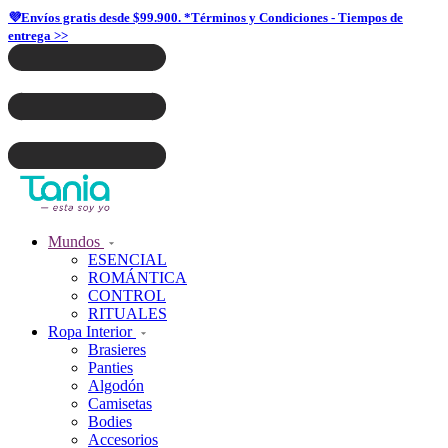
💜Envíos gratis desde $99.900. *Términos y Condiciones - Tiempos de
entrega >>
Mundos
ESENCIAL
ROMÁNTICA
CONTROL
RITUALES
Ropa Interior
Brasieres
Panties
Algodón
Camisetas
Bodies
Accesorios