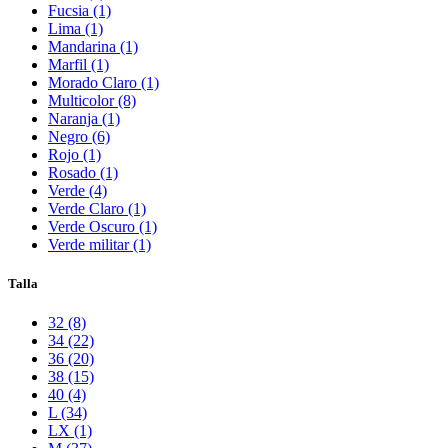
Fucsia (1)
Lima (1)
Mandarina (1)
Marfil (1)
Morado Claro (1)
Multicolor (8)
Naranja (1)
Negro (6)
Rojo (1)
Rosado (1)
Verde (4)
Verde Claro (1)
Verde Oscuro (1)
Verde militar (1)
Talla
32 (8)
34 (22)
36 (20)
38 (15)
40 (4)
L (34)
LX (1)