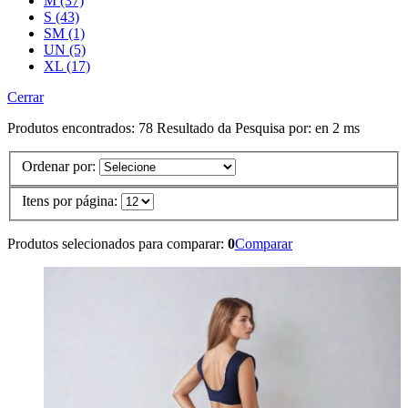
M (37)
S (43)
SM (1)
UN (5)
XL (17)
Cerrar
Produtos encontrados:
78
Resultado da Pesquisa por:
en
2 ms
Ordenar por:
Itens por página:
Produtos selecionados para comparar:
0
Comparar