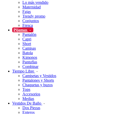
Lo más vendido
Maternidad
Fajas
Trendy promo
Conjuntos
Fresca
Pijamas
Pantalón
Capri
Short
Camisas
Batola
Kimonos
Pantuflas
Combinar
Tiempo Libre
Camisetas y Vestidos
Pantalones y Shorts
Chaquetas y buzos
Tops
Accesorios
Medias
Vestidos De Baño
Dos Piezas
Enteros