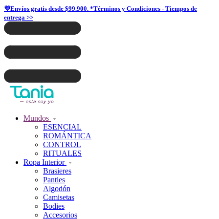
💜Envíos gratis desde $99.900. *Términos y Condiciones - Tiempos de
entrega >>
Mundos
ESENCIAL
ROMÁNTICA
CONTROL
RITUALES
Ropa Interior
Brasieres
Panties
Algodón
Camisetas
Bodies
Accesorios