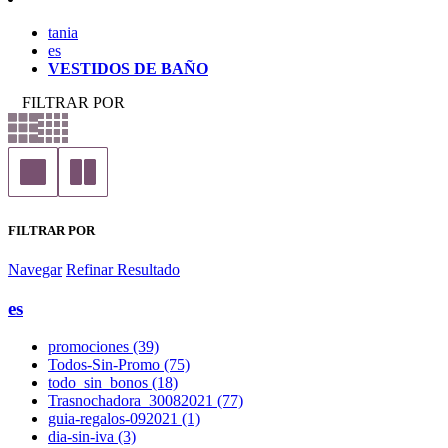
tania
es
VESTIDOS DE BAÑO
FILTRAR POR
FILTRAR POR
Navegar
Refinar Resultado
es
promociones (39)
Todos-Sin-Promo (75)
todo_sin_bonos (18)
Trasnochadora_30082021 (77)
guia-regalos-092021 (1)
dia-sin-iva (3)