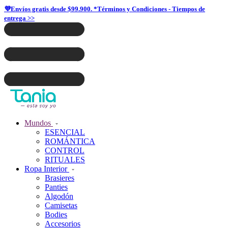
💜Envíos gratis desde $99.900. *Términos y Condiciones - Tiempos de
entrega >>
Mundos
ESENCIAL
ROMÁNTICA
CONTROL
RITUALES
Ropa Interior
Brasieres
Panties
Algodón
Camisetas
Bodies
Accesorios