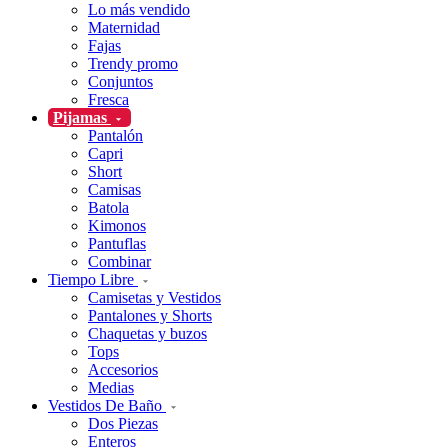
Lo más vendido
Maternidad
Fajas
Trendy promo
Conjuntos
Fresca
Pijamas
Pantalón
Capri
Short
Camisas
Batola
Kimonos
Pantuflas
Combinar
Tiempo Libre
Camisetas y Vestidos
Pantalones y Shorts
Chaquetas y buzos
Tops
Accesorios
Medias
Vestidos De Baño
Dos Piezas
Enteros